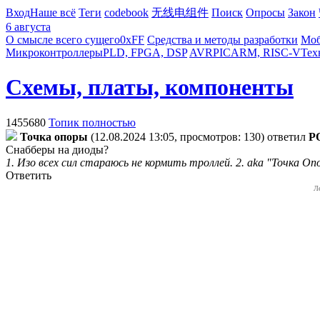
Вход
Наше всё
Теги
codebook
无线电组件
Поиск
Опросы
Закон
6 августа
О смысле всего сущего
0xFF
Средства и методы разработки
Моб
Микроконтроллеры
PLD, FPGA, DSP
AVR
PIC
ARM, RISC-V
Тех
Схемы, платы, компоненты
1455680
Топик полностью
Toчкa oпopы
(12.08.2024 13:05, просмотров: 130)
ответил
P
Снабберы на диоды?
1. Изо всех сил стараюсь не кормить троллей. 2. aka "Точка Оп
Ответить
Л