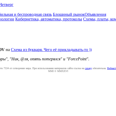
Четверг
ильная и беспроводная связь
Блошиный рынок
Объявления
нологии
Кибернетика, автоматика, протоколы
Схемы, платы, ко
OV
на
Схема из букваря. Чего её прикладывать-то ))
оры", "Ник, @ля, опять потерялся" и "ForcePoint".
ето 7534 от сотворения мира. При использовании материалов сайта ссылка на
caxapу
обязательна.
Вебмаст
MMI © MMXXVI