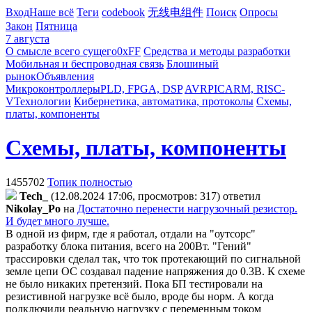
Вход
Наше всё
Теги
codebook
无线电组件
Поиск
Опросы
Закон
Пятница
7 августа
О смысле всего сущего
0xFF
Средства и методы разработки
Мобильная и беспроводная связь
Блошиный
рынок
Объявления
Микроконтроллеры
PLD, FPGA, DSP
AVR
PIC
ARM, RISC-
V
Технологии
Кибернетика, автоматика, протоколы
Схемы,
платы, компоненты
Схемы, платы, компоненты
1455702
Топик полностью
Tech_
(12.08.2024 17:06, просмотров: 317)
ответил
Nikolay_Po
на
Достаточно перенести нагрузочный резистор.
И будет много лучше.
В одной из фирм, где я работал, отдали на "оутсорс"
разработку блока питания, всего на 200Вт. "Гений"
трассировки сделал так, что ток протекающий по сигнальной
земле цепи ОС создавал падение напряжения до 0.3В. К схеме
не было никаких претензий. Пока БП тестировали на
резистивной нагрузке всё было, вроде бы норм. А когда
подключили реальную нагрузку с переменным током