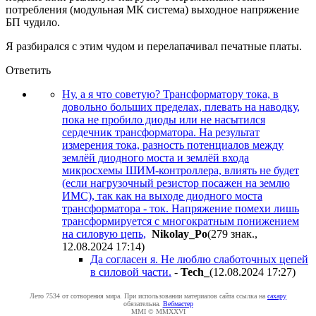
потребления (модульная МК система) выходное напряжение
БП чудило.
Я разбирался с этим чудом и перелапачивал печатные платы.
Ответить
Ну, а я что советую? Трансформатору тока, в
довольно больших пределах, плевать на наводку,
пока не пробило диоды или не насытился
сердечник трансформатора. На результат
измерения тока, разность потенциалов между
землёй диодного моста и землёй входа
микросхемы ШИМ-контроллера, влиять не будет
(если нагрузочный резистор посажен на землю
ИМС), так как на выходе диодного моста
трансформатора - ток. Напряжение помехи лишь
трансформируется с многократным понижением
на силовую цепь,
Nikolay_Po
(279 знак.,
12.08.2024 17:14
)
Да согласен я. Не люблю слаботочных цепей
в силовой части.
-
Tech_
(12.08.2024 17:27
)
Лето 7534 от сотворения мира. При использовании материалов сайта ссылка на
caxapу
обязательна.
Вебмастер
MMI © MMXXVI