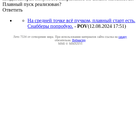
Плавный пуск реализован?
Ответить
На средней точке всё пучком, плавный старт есть.
Снабберы попробую.
-
POV
(12.08.2024 17:51
)
Лето 7534 от сотворения мира. При использовании материалов сайта ссылка на
caxapу
обязательна.
Вебмастер
MMI © MMXXVI