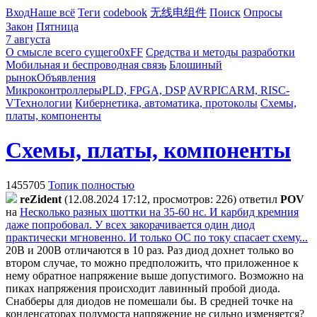
Вход
Наше всё
Теги
codebook
无线电组件
Поиск
Опросы
Закон
Пятница
7 августа
О смысле всего сущего
0xFF
Средства и методы разработки
Мобильная и беспроводная связь
Блошиный
рынок
Объявления
Микроконтроллеры
PLD, FPGA, DSP
AVR
PIC
ARM, RISC-
V
Технологии
Кибернетика, автоматика, протоколы
Схемы,
платы, компоненты
Схемы, платы, компоненты
1455705
Топик полностью
reZident
(12.08.2024 17:12, просмотров: 226)
ответил
POV
на
Несколько разных шоттки на 35-60 нс. И карбид кремния
даже попробовал. У всех закорачивается один диод
практически мгновенно. И только ОС по току спасает схему...
20В и 200В отличаются в 10 раз. Раз диод дохнет только во
втором случае, то можно предположить, что приложенное к
нему обратное напряжение выше допустимого. Возможно на
пиках напряжения происходит лавинный пробой диода.
Снабберы для диодов не помешали бы. В средней точке на
конденсаторах полумоста напряжение не сильно изменяется?