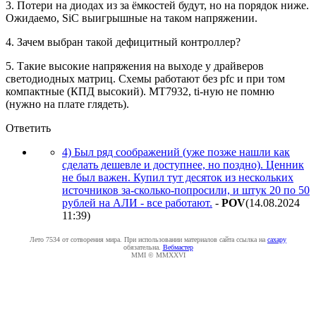
3. Потери на диодах из за ёмкостей будут, но на порядок ниже.
Ожидаемо, SiC выигрышные на таком напряжении.
4. Зачем выбран такой дефицитный контроллер?
5. Такие высокие напряжения на выходе у драйверов
светодиодных матриц. Схемы работают без pfc и при том
компактные (КПД высокий). MT7932, ti-ную не помню
(нужно на плате глядеть).
Ответить
4) Был ряд соображений (уже позже нашли как
сделать дешевле и доступнее, но поздно). Ценник
не был важен. Купил тут десяток из нескольких
источников за-сколько-попросили, и штук 20 по 50
рублей на АЛИ - все работают.
-
POV
(14.08.2024
11:39
)
Лето 7534 от сотворения мира. При использовании материалов сайта ссылка на
caxapу
обязательна.
Вебмастер
MMI © MMXXVI