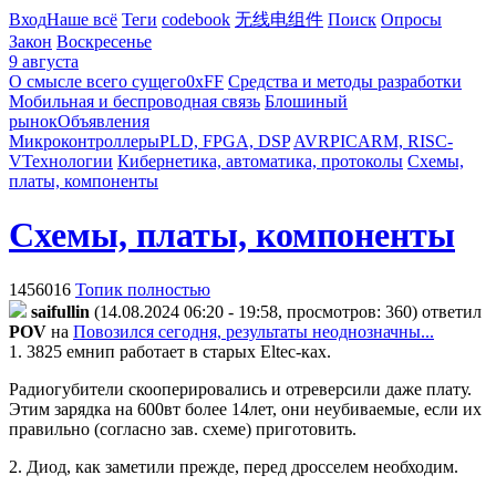
Вход
Наше всё
Теги
codebook
无线电组件
Поиск
Опросы
Закон
Воскресенье
9 августа
О смысле всего сущего
0xFF
Средства и методы разработки
Мобильная и беспроводная связь
Блошиный
рынок
Объявления
Микроконтроллеры
PLD, FPGA, DSP
AVR
PIC
ARM, RISC-
V
Технологии
Кибернетика, автоматика, протоколы
Схемы,
платы, компоненты
Схемы, платы, компоненты
1456016
Топик полностью
saifullin
(14.08.2024 06:20 - 19:58, просмотров: 360)
ответил
POV
на
Повозился сегодня, результаты неоднозначны...
1. 3825 емнип работает в старых Eltec-ках.
Радиогубители скооперировались и отреверсили даже плату.
Этим зарядка на 600вт более 14лет, они неубиваемые, если их
правильно (согласно зав. схеме) приготовить.
2. Диод, как заметили прежде, перед дросселем необходим.