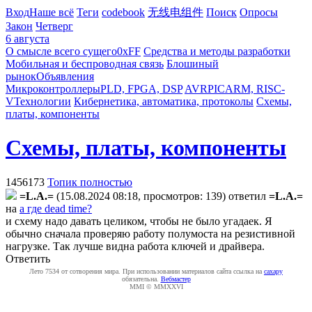
Вход
Наше всё
Теги
codebook
无线电组件
Поиск
Опросы
Закон
Четверг
6 августа
О смысле всего сущего
0xFF
Средства и методы разработки
Мобильная и беспроводная связь
Блошиный
рынок
Объявления
Микроконтроллеры
PLD, FPGA, DSP
AVR
PIC
ARM, RISC-
V
Технологии
Кибернетика, автоматика, протоколы
Схемы,
платы, компоненты
Схемы, платы, компоненты
1456173
Топик полностью
=L.A.=
(15.08.2024 08:18, просмотров: 139)
ответил
=L.A.=
на
а где dead time?
и схему надо давать целиком, чтобы не было угадаек. Я
обычно сначала проверяю работу полумоста на резистивной
нагрузке. Так лучше видна работа ключей и драйвера.
Ответить
Лето 7534 от сотворения мира. При использовании материалов сайта ссылка на
caxapу
обязательна.
Вебмастер
MMI © MMXXVI