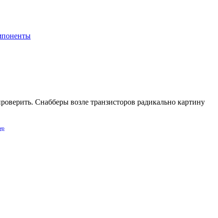
мпоненты
т проверить. Снабберы возле транзисторов радикально картину
ер