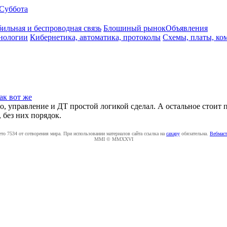
Суббота
ильная и беспроводная связь
Блошиный рынок
Объявления
нологии
Кибернетика, автоматика, протоколы
Схемы, платы, ко
ак вот же
добно, управление и ДТ простой логикой сделал. А остальное стои
 без них порядок.
ето 7534 от сотворения мира. При использовании материалов сайта ссылка на
caxapу
обязательна.
Вебмаст
MMI © MMXXVI