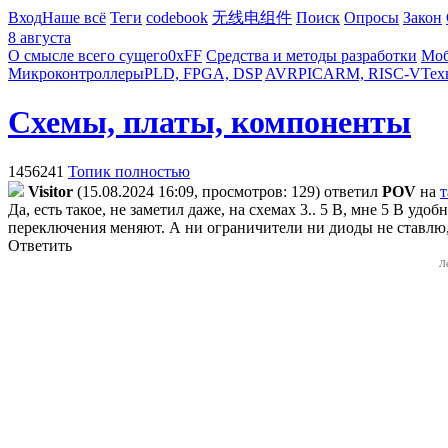
Вход
Наше всё
Теги
codebook
无线电组件
Поиск
Опросы
Закон
8 августа
О смысле всего сущего
0xFF
Средства и методы разработки
Моб
Микроконтроллеры
PLD, FPGA, DSP
AVR
PIC
ARM, RISC-V
Тех
Схемы, платы, компоненты
1456241
Топик полностью
Visitor
(15.08.2024 16:09, просмотров: 129)
ответил
POV
на
т
Да, есть такое, не заметил даже, на схемах 3.. 5 В, мне 5 В у
переключения меняют. А ни ограничители ни диоды не ставлю,
Ответить
Л