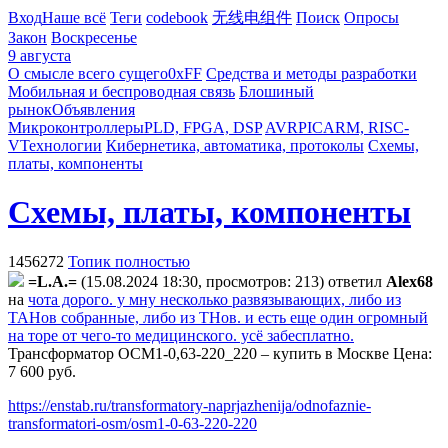
Вход
Наше всё
Теги
codebook
无线电组件
Поиск
Опросы
Закон
Воскресенье
9 августа
О смысле всего сущего
0xFF
Средства и методы разработки
Мобильная и беспроводная связь
Блошиный
рынок
Объявления
Микроконтроллеры
PLD, FPGA, DSP
AVR
PIC
ARM, RISC-
V
Технологии
Кибернетика, автоматика, протоколы
Схемы,
платы, компоненты
Схемы, платы, компоненты
1456272
Топик полностью
=L.A.=
(15.08.2024 18:30, просмотров: 213)
ответил
Alex68
на
чота дорого. у мну несколько развязывающих, либо из
ТАНов собранные, либо из ТНов. и есть еще один огромный
на торе от чего-то медицинского. усё забесплатно.
Трансформатор ОСМ1-0,63-220_220 – купить в Москве Цена:
7 600 руб.
https://enstab.ru/transformatory-naprjazhenija/odnofaznie-
transformatori-osm/osm1-0-63-220-220