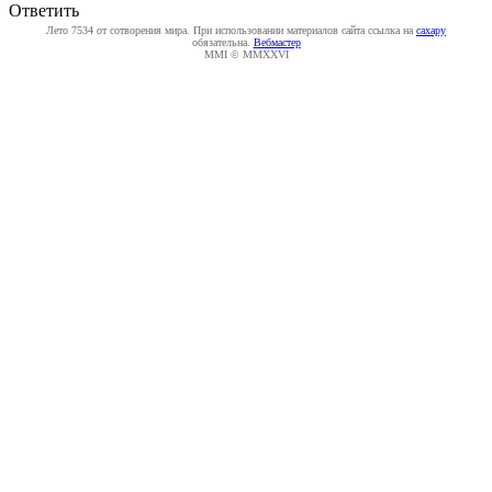
Ответить
Лето 7534 от сотворения мира. При использовании материалов сайта ссылка на
caxapу
обязательна.
Вебмастер
MMI © MMXXVI