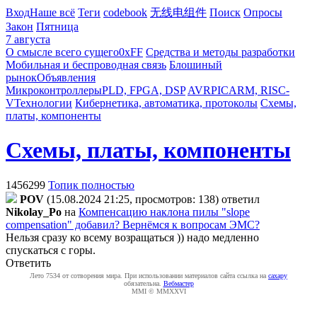
Вход
Наше всё
Теги
codebook
无线电组件
Поиск
Опросы
Закон
Пятница
7 августа
О смысле всего сущего
0xFF
Средства и методы разработки
Мобильная и беспроводная связь
Блошиный
рынок
Объявления
Микроконтроллеры
PLD, FPGA, DSP
AVR
PIC
ARM, RISC-
V
Технологии
Кибернетика, автоматика, протоколы
Схемы,
платы, компоненты
Схемы, платы, компоненты
1456299
Топик полностью
POV
(15.08.2024 21:25, просмотров: 138)
ответил
Nikolay_Po
на
Компенсацию наклона пилы "slope
compensation" добавил? Вернёмся к вопросам ЭМС?
Нельзя сразу ко всему возращаться )) надо медленно
спускаться с горы.
Ответить
Лето 7534 от сотворения мира. При использовании материалов сайта ссылка на
caxapу
обязательна.
Вебмастер
MMI © MMXXVI