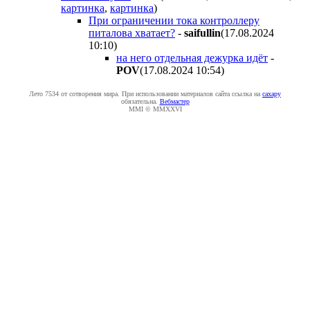
картинка
,
картинка
)
При ограничении тока контроллеру
питалова хватает?
-
saifullin
(17.08.2024
10:10
)
на него отдельная дежурка идёт
-
POV
(17.08.2024 10:54
)
Лето 7534 от сотворения мира. При использовании материалов сайта ссылка на
caxapу
обязательна.
Вебмастер
MMI © MMXXVI