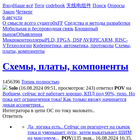
Вход
Наше всё
Теги
codebook
无线电组件
Поиск
Опросы
Закон
Четверг
6 августа
О смысле всего сущего
0xFF
Средства и методы разработки
Мобильная и беспроводная связь
Блошиный
рынок
Объявления
Микроконтроллеры
PLD, FPGA, DSP
AVR
PIC
ARM, RISC-
V
Технологии
Кибернетика, автоматика, протоколы
Схемы,
платы, компоненты
Схемы, платы, компоненты
1456396
Топик полностью
Solo
(16.08.2024 09:51, просмотров: 243)
ответил
POV
на
Вобщем, сейчас всё работает хорошо, КПД под 90%, тихо. Но
пока нет ограничения тока! Как только ввожу начинается
дикая ассиметрия...
Интегратора в цепи ОС по току маловато..
Ответить
Да, логика есть.. Сейчас он реагирует на скачок
тока и уменьшает дути, затем выкатывает ШИМ
на максимум...
POV
(135 знак., 16.08.2024 16:35
,