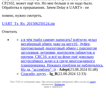
CP2102, может ещё что. Но мне больше и не надо было.
Обработка в прерываниях. Зачем Delay в UART'e - не
помню, нужно смотреть.
UART_Tx_Rx_201506250124.zip
Ответить
а в чём трабл самому написать? влёгкую делал
мегабирный обмен даже на меге16 , буфер,
протокольный диалоговый обмен с парсингом
заголовков, ретреями, контролем таймаутов и
прочим, CRC16. и всё на фоне ещё довольно
ресурсоёмких задач и в среде многозадачного
планировщика. Никаких проблем не наблюдалось.
Но да, "ассемблер" :))
-
Adept
(23.08.2024 01:48
)
Спасибо, изучу.
-
Ig_B
(22.08.2024 12:33
)
Лето 7534 от сотворения мира. При использовании материалов сайта ссылка на
caxapу
обязательна.
Вебмастер
MMI © MMXXVI