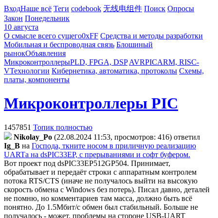
Вход
Наше всё
Теги
codebook
无线电组件
Поиск
Опросы
Закон
Понедельник
10 августа
О смысле всего сущего
0xFF
Средства и методы разработки
Мобильная и беспроводная связь
Блошиный
рынок
Объявления
Микроконтроллеры
PLD, FPGA, DSP
AVR
PIC
ARM, RISC-
V
Технологии
Кибернетика, автоматика, протоколы
Схемы,
платы, компоненты
Микроконтроллеры PIC
1457851
Топик полностью
Nikolay_Po
(22.08.2024 11:53, просмотров: 416)
ответил
Ig_B
на
Господа, ткните носом в приличную реализацию
UARTа на dsPIC33EP, с прерываниями и софт буфером.
Вот проект под dsPIC33EP512GP504. Принимает,
обрабатывает и передаёт строки с аппаратным контролем
потока RTS/CTS (иначе не получалось выйти на высокую
скорость обмена с Windows без потерь). Писал давно, деталей
не помню, но комментариев там масса, должно быть всё
понятно. До 1.5Мбит/с обмен был стабильный. Больше не
получалось - может, проблемы на стороне USB-UART