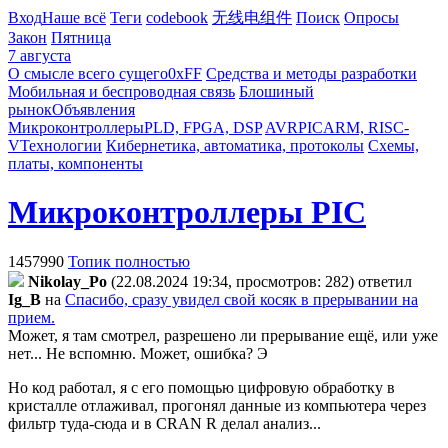
Вход
Наше всё
Теги
codebook
无线电组件
Поиск
Опросы
Закон
Пятница
7 августа
О смысле всего сущего
0xFF
Средства и методы разработки
Мобильная и беспроводная связь
Блошиный
рынок
Объявления
Микроконтроллеры
PLD, FPGA, DSP
AVR
PIC
ARM, RISC-
V
Технологии
Кибернетика, автоматика, протоколы
Схемы,
платы, компоненты
Микроконтроллеры PIC
1457990
Топик полностью
Nikolay_Po
(22.08.2024 19:34, просмотров: 282)
ответил
Ig_B
на
Спасибо, сразу увидел свой косяк в прерывании на
прием.
Может, я там смотрел, разрешено ли прерывание ещё, или уже
нет... Не вспомню. Может, ошибка? Э
Но код работал, я с его помощью цифровую обработку в
кристалле отлаживал, прогонял данные из компьютера через
фильтр туда-сюда и в CRAN R делал анализ...