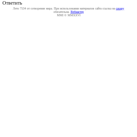
Ответить
Лето 7534 от сотворения мира. При использовании материалов сайта ссылка на
caxapу
обязательна.
Вебмастер
MMI © MMXXVI