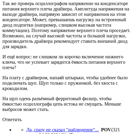
Так же проверь осциллографом напряжение на конденсаторе
питания верхнего плеча драйвера. Амплитуда напряжения на
выходе драйвера, напрямую зависит от напряжения на этом
конденсаторе. Может, превышаешь нагрузку на встроенный
диод подпитки (например, слишком высокая частота
коммутации). Поэтому напряжение верхнего плеча проседает.
Возможно, на случай высокой частоты и большой нагрузки,
производитель драйвера рекомендует ставить внешний диод
для зарядки.
И ещё вопрос: не слишком ли коротко включение нижнего
ключа, что не успевает зарядится ёмкость питания верхнего
плеча?
На плату с драйвером, напаяй штырьки, чтобы удобнее было
подключать щуп. Щуп только с пружинкой, без хвоста с
крокодилом.
На щуп одень разъёмный ферритовый фильтр, чтобы
ёмкостью осциллографа цепь истока не смущать. Меньше
выбросов может стать.
Ответить
Да, сразу не сказал "наблюдение"...
POV
(321