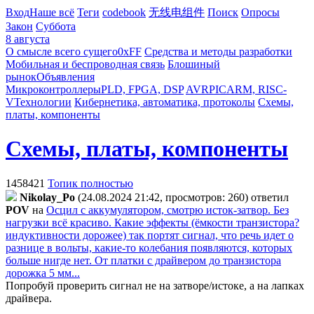
Вход
Наше всё
Теги
codebook
无线电组件
Поиск
Опросы
Закон
Суббота
8 августа
О смысле всего сущего
0xFF
Средства и методы разработки
Мобильная и беспроводная связь
Блошиный
рынок
Объявления
Микроконтроллеры
PLD, FPGA, DSP
AVR
PIC
ARM, RISC-
V
Технологии
Кибернетика, автоматика, протоколы
Схемы,
платы, компоненты
Схемы, платы, компоненты
1458421
Топик полностью
Nikolay_Po
(24.08.2024 21:42, просмотров: 260)
ответил
POV
на
Осцил с аккумулятором, смотрю исток-затвор. Без
нагрузки всё красиво. Какие эффекты (ёмкости транзистора?
индуктивности дорожее) так портят сигнал, что речь идет о
разнице в вольты, какие-то колебания появляются, которых
больше нигде нет. От платки с драйвером до транзистора
дорожка 5 мм...
Попробуй проверить сигнал не на затворе/истоке, а на лапках
драйвера.