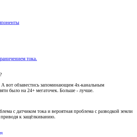
мпоненты
граничением тока.
?
а. А вот обзавестись запоминающим 4х-канальным
яти было на 24+ мегаточек. Больше - лучше.
блема с датчиком тока и вероятная проблема с разводкой земли
, приводя к защёлкиванию.
ер