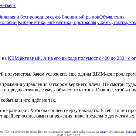
Четверг
ильная и беспроводная связь
Блошиный рынок
Объявления
нологии
Кибернетика, автоматика, протоколы
Схемы, платы, ко
V
на
ККМ активный. А на его выходе полумост с 400 до 230 - с о
ируй полумостом. Зачем усложнять ещё одним ШИМ-контроллером
апряжения управления затвором верхнего плеча. Не смотри туд
 и предшествующее ему - обзавестись стоит. Главное, чтобы пам
события и что идёт не так.
тке разводки. Хотя бы соплей сверху накидать. У тебя точно про
гает драйвер всплесками напряжения ниже предельно допустимых
ето 7534 от сотворения мира. При использовании материалов сайта ссылка на
caxapу
обязательна.
Вебмаст
MMI © MMXXVI