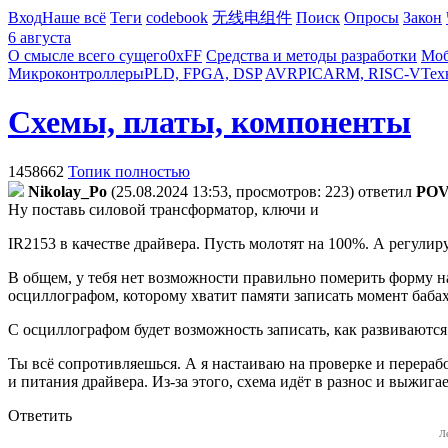
Вход
Наше всё
Теги
codebook
无线电组件
Поиск
Опросы
Закон
6 августа
О смысле всего сущего
0xFF
Средства и методы разработки
Моб
Микроконтроллеры
PLD, FPGA, DSP
AVR
PIC
ARM, RISC-V
Тех
Схемы, платы, компоненты
1458662
Топик полностью
Nikolay_Po
(25.08.2024 13:53, просмотров: 223)
ответил
PO
Ну поставь силовой трансформатор, ключи и
IR2153 в качестве драйвера. Пусть молотят на 100%. А регул
В общем, у тебя нет возможности правильно померить форму н
осциллографом, которому хватит памяти записать момент бабаха
С осциллографом будет возможность записать, как развиваются 
Ты всё сопротивляешься. А я настаиваю на проверке и перерабо
и питания драйвера. Из-за этого, схема идёт в разнос и выжи
Ответить
Л