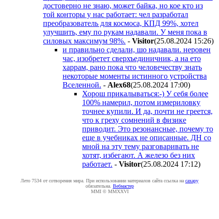
достоверно не знаю, может байка, но кое кто из
той конторы у нас работает: чел разработал
преобразователь для космоса, КПД 99%, хотел
улучшить, ему по рукам надавали. У меня пока в
силовых максимум 98%.
-
Visitor
(25.08.2024 15:26
)
и правильно сделали, шо надавали. неровен
час, изобретет сверхъединичник, а на ето
харрам, рано пока что человечеству знать
некоторые моменты истинного устройства
Вселенной.
-
Alex68
(25.08.2024 17:00
)
Хорош прикалываться:-) У себя более
100% намерил, потом измериловку
точнее купили. И да, почти не греется,
что к греху сомнений в физике
приводит. Это резонансные, почему то
еще в учебниках не описанные. ДН со
мной на эту тему разговаривать не
хотят, избегают. А железо без них
работает.
-
Visitor
(25.08.2024 17:12
)
Лето 7534 от сотворения мира. При использовании материалов сайта ссылка на
caxapу
обязательна.
Вебмастер
MMI © MMXXVI