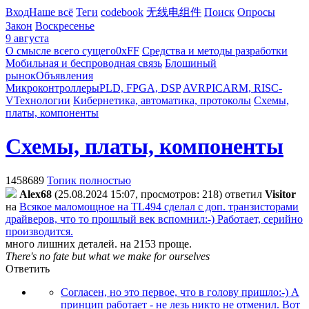
Вход
Наше всё
Теги
codebook
无线电组件
Поиск
Опросы
Закон
Воскресенье
9 августа
О смысле всего сущего
0xFF
Средства и методы разработки
Мобильная и беспроводная связь
Блошиный
рынок
Объявления
Микроконтроллеры
PLD, FPGA, DSP
AVR
PIC
ARM, RISC-
V
Технологии
Кибернетика, автоматика, протоколы
Схемы,
платы, компоненты
Схемы, платы, компоненты
1458689
Топик полностью
Alex68
(25.08.2024 15:07, просмотров: 218)
ответил
Visitor
на
Всякое маломощное на TL494 сделал с доп. транзисторами
драйверов, что то прошлый век вспомнил:-) Работает, серийно
производится.
много лишних деталей. на 2153 проще.
There's no fate but what we make for ourselves
Ответить
Согласен, но это первое, что в голову пришло:-) А
принцип работает - не лезь никто не отменил. Вот