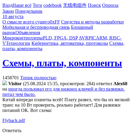
Вход
Наше всё
Теги
codebook
无线电组件
Поиск
Опросы
Закон
Понедельник
10 августа
О смысле всего сущего
0xFF
Средства и методы разработки
Мобильная и беспроводная связь
Блошиный
рынок
Объявления
Микроконтроллеры
PLD, FPGA, DSP
AVR
PIC
ARM, RISC-
V
Технологии
Кибернетика, автоматика, протоколы
Схемы,
платы, компоненты
Схемы, платы, компоненты
1458701
Топик полностью
Visitor
(25.08.2024 15:35, просмотров: 284)
ответил
Alex68
на
иногда пользовал его для нижних ключей и без развязки.
питал чем было.
Китай впереди планеты всей! Плату развел, что бы их мелкий
транс на 10 Вт проверить, реально работает! Для развязки
питаний ОК. Вот схема:
Flyback.pdf
Ответить