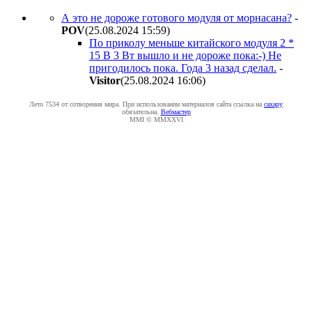
А это не дороже готового модуля от морнасана?
-
POV
(25.08.2024 15:59
)
По приколу меньше китайского модуля 2 *
15 В 3 Вт вышло и не дороже пока:-) Не
пригодилось пока. Года 3 назад сделал.
-
Visitor
(25.08.2024 16:06
)
Лето 7534 от сотворения мира. При использовании материалов сайта ссылка на
caxapу
обязательна.
Вебмастер
MMI © MMXXVI