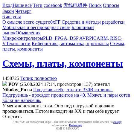
Вход
Наше всё
Теги
codebook
无线电组件
Поиск
Опросы
Закон
Четверг
6 августа
О смысле всего сущего
0xFF
Средства и методы разработки
Мобильная и беспроводная связь
Блошиный
рынок
Объявления
Микроконтроллеры
PLD, FPGA, DSP
AVR
PIC
ARM, RISC-
V
Технологии
Кибернетика, автоматика, протоколы
Схемы,
платы, компоненты
Схемы, платы, компоненты
1458725
Топик полностью
POV
(25.08.2024 17:14, просмотров: 137)
ответил
Nikolay_Po
на
Представь себе, что эти 330В со звона.
Подгрузишь - просядет процентов на 40. Может, и пары сотен
вольт не наберёшь.
У меня ж источник тока. Оно под нагрузкой и должно
просаживаться. Потом выходит на ХХ и там себе кукует.
Ответить
Лето 7534 от сотворения мира. При использовании материалов сайта ссылка на
caxapу
обязательна.
Вебмастер
MMI © MMXXVI