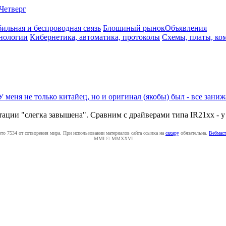
Четверг
ильная и беспроводная связь
Блошиный рынок
Объявления
нологии
Кибернетика, автоматика, протоколы
Схемы, платы, ко
У меня не только китайец, но и оригинал (якобы) был - все занижа
тации "слегка завышена". Сравним с драйверами типа IR21xx - 
ето 7534 от сотворения мира. При использовании материалов сайта ссылка на
caxapу
обязательна.
Вебмаст
MMI © MMXXVI