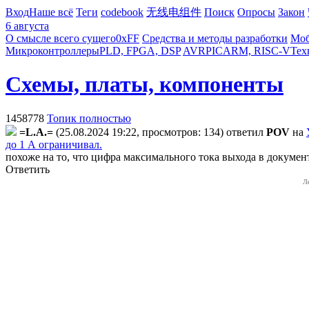
Вход
Наше всё
Теги
codebook
无线电组件
Поиск
Опросы
Закон
6 августа
О смысле всего сущего
0xFF
Средства и методы разработки
Моб
Микроконтроллеры
PLD, FPGA, DSP
AVR
PIC
ARM, RISC-V
Тех
Схемы, платы, компоненты
1458778
Топик полностью
=L.A.=
(25.08.2024 19:22, просмотров: 134)
ответил
POV
на
до 1 А ограничивал.
похоже на то, что цифра максимального тока выхода в докумен
Ответить
Л