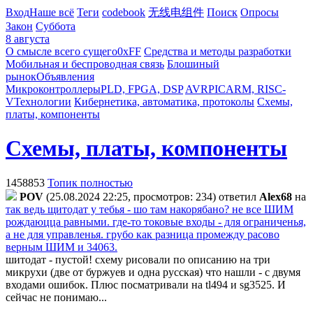
Вход
Наше всё
Теги
codebook
无线电组件
Поиск
Опросы
Закон
Суббота
8 августа
О смысле всего сущего
0xFF
Средства и методы разработки
Мобильная и беспроводная связь
Блошиный
рынок
Объявления
Микроконтроллеры
PLD, FPGA, DSP
AVR
PIC
ARM, RISC-
V
Технологии
Кибернетика, автоматика, протоколы
Схемы,
платы, компоненты
Схемы, платы, компоненты
1458853
Топик полностью
POV
(25.08.2024 22:25, просмотров: 234)
ответил
Alex68
на
так ведь щитодат у тебья - шо там накорябано? не все ШИМ
рождаюцца равными. где-то токовые входы - для ограниченья,
а не для управленья. грубо как разница промежду расово
верным ШИМ и 34063.
шитодат - пустой! схему рисовали по описанию на три
микрухи (две от буржуев и одна русская) что нашли - с двумя
входами ошибок. Плюс посматривали на tl494 и sg3525. И
сейчас не понимаю...