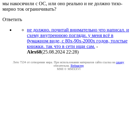
мы накосячили с ОС, или оно реально и не должно тихо-
мирно ток ограничивать?
Ответить
не должно. почитай внимательно что написал. и
схему внутреннюю погляди. у меня всё в
бумажном виде, с 80х-90х-2000х годов, толстые
книжки. так что в сети ищи сам.
-
Alex68
(25.08.2024 22:28
)
Лето 7534 от сотворения мира. При использовании материалов сайта ссылка на
caxapу
обязательна.
Вебмастер
MMI © MMXXVI