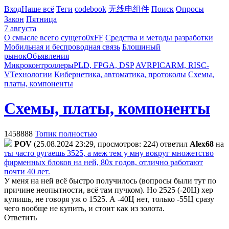
Вход
Наше всё
Теги
codebook
无线电组件
Поиск
Опросы
Закон
Пятница
7 августа
О смысле всего сущего
0xFF
Средства и методы разработки
Мобильная и беспроводная связь
Блошиный
рынок
Объявления
Микроконтроллеры
PLD, FPGA, DSP
AVR
PIC
ARM, RISC-
V
Технологии
Кибернетика, автоматика, протоколы
Схемы,
платы, компоненты
Схемы, платы, компоненты
1458888
Топик полностью
POV
(25.08.2024 23:29, просмотров: 224)
ответил
Alex68
на
ты часто ругаешь 3525, а меж тем у мну вокруг множетство
фирменных блоков на ней, 80х годов, отлично работают
почти 40 лет.
У меня на ней всё быстро получилось (вопросы были тут по
причине неопытности, всё там пучком). Но 2525 (-20Ц) хер
купишь, не говоря уж о 1525. А -40Ц нет, только -55Ц сразу
чего вообще не купить, и стоит как из золота.
Ответить