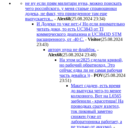
не ну если прям милитари нуна, можно поискать
чего российского. у меня старые справошники
додека, не факт, что приведенное там еще
выпускается...
-
Alex68
(25.08.2024 23:34
)
И Додеки то уже нет:-( Но если внимательно
читать доки, то есть UC3843 от TI
коммерческого диапазона и UC3843D STM
расширенного, от -40 С.
-
Visitor
(25.08.2024
23:43
)
автору нуна не флайбэк.
-
Alex68
(25.08.2024 23:48
)
На этом uc2825 сделали кривой,
но рабочий обратноход. Это
сейчас едва ли не самая рабочая
часть девайса ))
-
POV
(25.08.2024
23:51
)
Макет сдаден, есть время
до выпуска чего-то менее
колхозного. Вот на L6565
заебенили - красотища! На
проводках сразу взлетел,
ток пиковый заметно
снижен (уже от
лабораторника работает, а
не только от аккума).
-