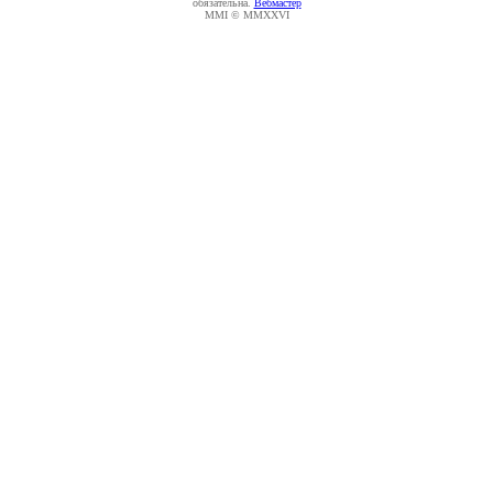
обязательна.
Вебмастер
MMI © MMXXVI