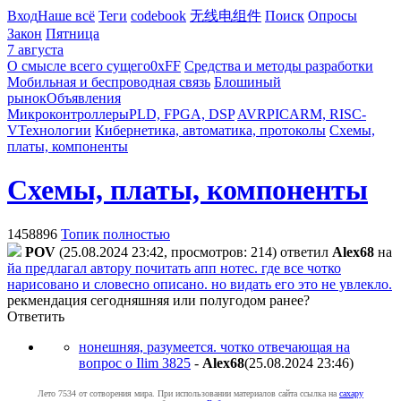
Вход
Наше всё
Теги
codebook
无线电组件
Поиск
Опросы
Закон
Пятница
7 августа
О смысле всего сущего
0xFF
Средства и методы разработки
Мобильная и беспроводная связь
Блошиный
рынок
Объявления
Микроконтроллеры
PLD, FPGA, DSP
AVR
PIC
ARM, RISC-
V
Технологии
Кибернетика, автоматика, протоколы
Схемы,
платы, компоненты
Схемы, платы, компоненты
1458896
Топик полностью
POV
(25.08.2024 23:42, просмотров: 214)
ответил
Alex68
на
йа предлагал автору почитать апп нотес. где все чотко
нарисовано и словесно описано. но видать его это не увлекло.
рекмендация сегодняшняя или полугодом ранее?
Ответить
нонешняя, разумеется. чотко отвечающая на
вопрос о Ilim 3825
-
Alex68
(25.08.2024 23:46
)
Лето 7534 от сотворения мира. При использовании материалов сайта ссылка на
caxapу