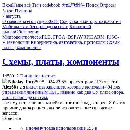
Вход
Наше всё
Теги
codebook
无线电组件
Поиск
Опросы
Закон
Пятница
7 августа
О смысле всего сущего
0xFF
Средства и методы разработки
Мобильная и беспроводная связь
Блошиный
рынок
Объявления
Микроконтроллеры
PLD, FPGA, DSP
AVR
PIC
ARM, RISC-
V
Технологии
Кибернетика, автоматика, протоколы
Схемы,
платы, компоненты
Схемы, платы, компоненты
1458912
Топик полностью
Nikolay_Po
(25.08.2024 23:55, просмотров: 217)
ответил
Alex68
на
я видел извращенцев, которые включали 494 для
управления линейным ЛБП, именно как два ОУ плюс опора.
типа набор сдеалй сам.
Почему нет, если она копейки стоит и склад затарен. Я бы им
премию дал за рациональное использование складских
запасов.
Ответить
а почему тогда использование 555 в