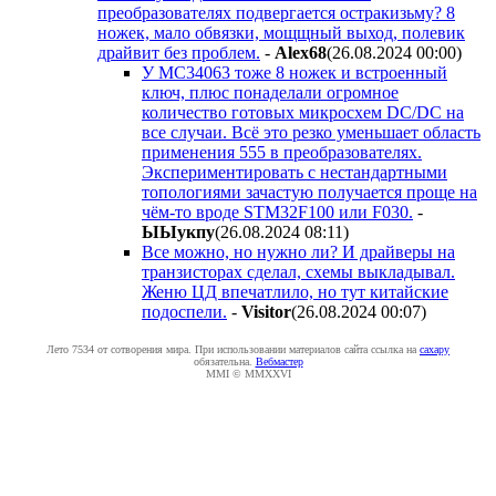
преобразователях подвергается остракизьму? 8
ножек, мало обвязки, мощщный выход, полевик
драйвит без проблем.
-
Alex68
(26.08.2024 00:00
)
У MC34063 тоже 8 ножек и встроенный
ключ, плюс понаделали огромное
количество готовых микросхем DC/DC на
все случаи. Всё это резко уменьшает область
применения 555 в преобразователях.
Экспериментировать с нестандартными
топологиями зачастую получается проще на
чём-то вроде STM32F100 или F030.
-
ЫЫyкпy
(26.08.2024 08:11
)
Все можно, но нужно ли? И драйверы на
транзисторах сделал, схемы выкладывал.
Женю ЦД впечатлило, но тут китайские
подоспели.
-
Visitor
(26.08.2024 00:07
)
Лето 7534 от сотворения мира. При использовании материалов сайта ссылка на
caxapу
обязательна.
Вебмастер
MMI © MMXXVI