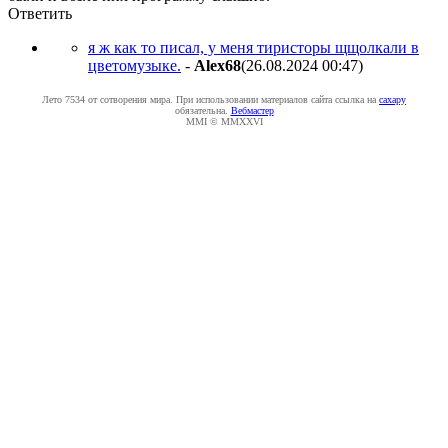
Ответить
я ж как то писал, у меня тиристоры щщолкали в
цветомузыке.
-
Alex68
(26.08.2024 00:47
)
Лето 7534 от сотворения мира. При использовании материалов сайта ссылка на
caxapу
обязательна.
Вебмастер
MMI © MMXXVI