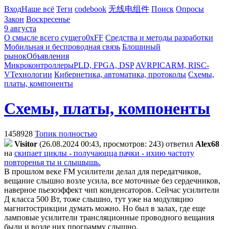
Вход
Наше всё
Теги
codebook
无线电组件
Поиск
Опросы
Закон
Воскресенье
9 августа
О смысле всего сущего
0xFF
Средства и методы разработки
Мобильная и беспроводная связь
Блошиный
рынок
Объявления
Микроконтроллеры
PLD, FPGA, DSP
AVR
PIC
ARM, RISC-
V
Технологии
Кибернетика, автоматика, протоколы
Схемы,
платы, компоненты
Схемы, платы, компоненты
1458928
Топик полностью
Visitor
(26.08.2024 00:43, просмотров: 243)
ответил
Alex68
на
скипает циклы - получаюцца пачки - ихию частоту
повторенья ты и слышышь.
В прошлом веке FM усилители делал для передатчиков,
вещание слышно возле усила, все моточные без сердечников,
наверное пьезоэффект чип конденсаторов. Сейчас усилители
Д класса 500 Вт, тоже слышно, тут уже на модуляцию
магнитострикции думать можно. Но был в залах, где еще
ламповые усилители трансляционные проводного вещания
были и возле них программу слышно.