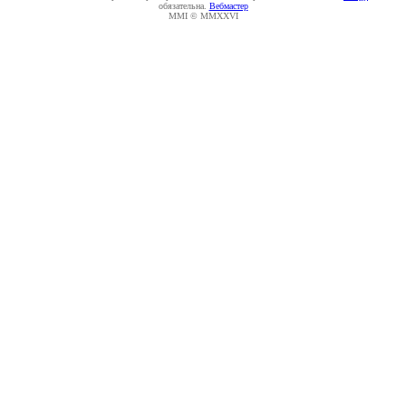
обязательна.
Вебмастер
MMI © MMXXVI