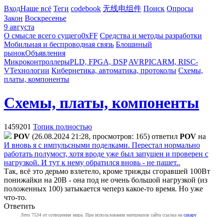
Вход
Наше всё
Теги
codebook
无线电组件
Поиск
Опросы
Закон
Воскресенье
9 августа
О смысле всего сущего
0xFF
Средства и методы разработки
Мобильная и беспроводная связь
Блошиный
рынок
Объявления
Микроконтроллеры
PLD, FPGA, DSP
AVR
PIC
ARM, RISC-
V
Технологии
Кибернетика, автоматика, протоколы
Схемы,
платы, компоненты
Схемы, платы, компоненты
1459201
Топик полностью
POV
(26.08.2024 21:28, просмотров: 165)
ответил
POV
на
И вновь я с импульсными поделками. Перестал нормально
работать полумост, хотя вроде уже был запущен и проверен с
нагрузкой. И тут к нему обратился вновь - не пашет..
Так, всё это дерьмо взлетело, кроме трижды сгоравшей 100Вт
понижайки на 20В - она под не очень большой нагрузкой (из
положенных 100) затыкается чеперз какое-то время. Но уже
что-то.
Ответить
Лето 7534 от сотворения мира. При использовании материалов сайта ссылка на
caxapу