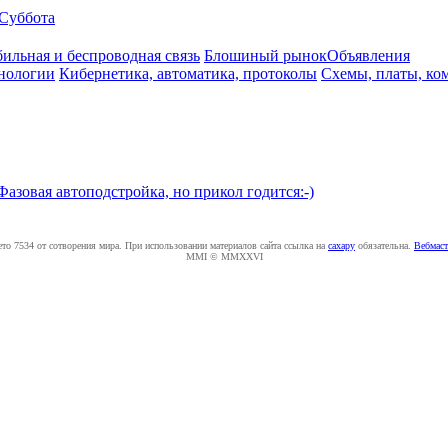
Суббота
ильная и беспроводная связь
Блошиный рынок
Объявления
нологии
Кибернетика, автоматика, протоколы
Схемы, платы, ко
Фазовая автоподстройка, но прикол годится:-)
ето 7534 от сотворения мира. При использовании материалов сайта ссылка на
caxapу
обязательна.
Вебмаст
MMI © MMXXVI