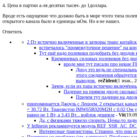
4. Цена в партии а-ля десятки тысяч- до 1доллара.
Вроде есть ощущение что должно быть в мире чтото типа полев
открытого канала было в единицы мОм. Но я не нашел.
Ответить
2 Пт встречно включенные в затворы транс китайски
встречалось "промежуточное решение" на кон
Тут ещё надо полевики подобрать без диодов
Кремниевых силовых полевиков без диод
вроде мне тут писали про некие F
Диод это ведь не специальн
этого соединения образуетс
выводом.
reZident
(1 знак., 
Зачем, если их пара встречно включённ
Падение на прямом диоде сколько? Д
Причем тут падение на дио
припоминается Джоуль с Ленцем. 2 открытых канала
= 30.72 Вт. Транзистор IMW65R020M2H с 0.02 Ом уже
равно не 1 Вт, а 3.43 Вт... войлок дешевле
-
Vit
(19.09
Да, с физиками тяжело спорить. Цены-то ладн
У Infineon рекламируется модуль REF_SSR_AC_DC
Интересные транзисторы. Странно, что они их 
Полевики не проблема (см. картинку). Проблема как