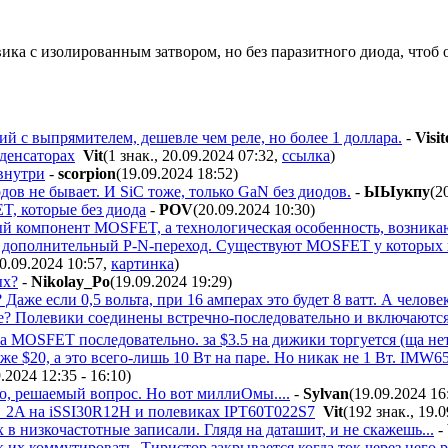
ика с изолированным затвором, но без паразитного диода, чтоб
й с выпрямителем, дешевле чем реле, но более 1 доллара.
-
Visit
денсаторах
Vit
(1 знак., 20.09.2024 07:32
,
ссылка
)
 внутри
-
scorpion
(19.09.2024 18:52
)
ов не бывает. И SiC тоже, только GaN без диодов.
-
ЫЫyкпy
(2
ET, которые без диода
-
POV
(20.09.2024 10:30
)
ый компонент MOSFET, а технологическая особенность, возника
я дополнительный P-N-переход. Существуют MOSFET у которых 
20.09.2024 10:57
,
картинка
)
ых?
-
Nikolay_Po
(19.09.2024 19:29
)
аже если 0,5 вольта, при 16 амперах это будет 8 ватт. А человек х
де? Полевики соединены встречно-последовательно и включаютс
 MOSFET последовательно. за $3.5 на дижики торгуется (ща нет
 $20, а это всего-лишь 10 Вт на паре. Но никак не 1 Вт. IMW65
.2024 12:35 - 16:10
)
о, решаемый вопрос. Но вот миллиОмы....
-
Sylvan
(19.09.2024 16
_2A на iSSI30R12H и полевиках IPT60T022S7
Vit
(192 знак., 19.
в низкочастотные записали. Глядя на даташит, и не скажешь...
-
 их коммутировать. Тиристор закрывается когда ток через него 