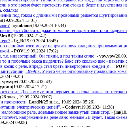
если в это время будет протекать ток стока и будет индуктивная н
а
,
ссылка
)
чении под током с длинными проводами решается шунтирование
s
(19.09.2024 13:01
)
вали?
-
symbions
(19.09.2024 10:34
)
ло не даст сбросить- даже то малое тепло, которое таки выделяе
AlexBi
(19.09.2024 21:42
)
тере?
-
Ig_B
(19.09.2024 18:45
)
о не пойму, кого могут напрягать звук клацанья при коммутац
шкой.
-
POV
(19.09.2024 17:02
)
 т.е. инверторный. Он тихий, я под таким сплю.
-
vpv.vpv
(20.09
то и побольше бакса выделить? Бакс это сколько щас - пакетик
 косяк с реле, впредь стал брать инверторные кондеи )) ...
POV
 митсубиши, 1999г.в. У него через опторазвязку подавались ком
9.2024 09:25
)
-
vpv.vpv
(20.09.2024 06:43
)
yдвин
(19.09.2024 17:21
)
рого стоит. Для коммутации переменного тока включают истоки и
(26 знак., 19.09.2024 09:07
)
 и произнести
LordN
(25 знак., 19.09.2024 05:26
)
ммутации электрических цепей".
-
Codavr
(19.09.2024 11:38
)
 маломощное реле, дозамыкающее замкнутый симистор.
-
jlm
(18
 потечет, напряжение на реле явно меньше 2В будет. Такая схема
.09.2024 09:08
)