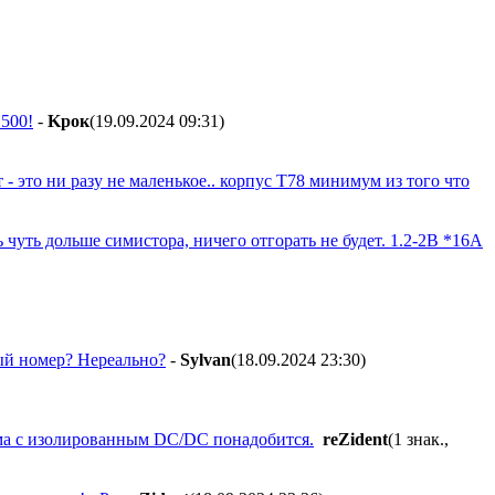
 500!
-
Kpoк
(19.09.2024 09:31
)
 - это ни разу не маленькое.. корпус T78 минимум из того что
уть дольше симистора, ничего отгорать не будет. 1.2-2В *16А
лый номер? Нереально?
-
Sylvan
(18.09.2024 23:30
)
ема с изолированным DC/DC понадобится.
reZident
(1 знак.,