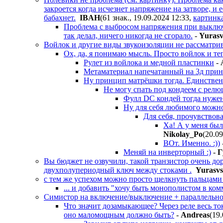
закроется когда исчезнет напряжение на затворе, и 
бабахнет.
IBAH
(61 знак., 19.09.2024 12:33
,
картинк
Проблема с выбросом напряжения при выклю
так делал, ничего никогда не сгорало.
-
Yurasv
Войлок и другие виды звукоизоляции не рассматри
Ох, да, я понимаю мысль. Просто войлок и теп
Рулет из войлока и медной пластинки
-
Метаматериал напечатанный на 3д прин
Ну принцип матрёшки тогда. Единственн
Не могу спать под кондеем с релю
Фулл DC кондей тогда нужен,
Ну для себя любимого можно 
Для себя, прочувствовав
Ха! А у меня был
Nikolay_Po
(20.0
ВОт. Именно. :))
Меняй на инверторный :)
-
Г
Вы бюджет не озвучили, такой транзистор очень до
двухполупериодный ключ между стоками .
Yurasvs
с тем же успехом можно просто щелкнуть пальцами
... и добавить "хочу быть монополистом в ко
Симистор на включение/выключение + параллельно
Что значит дозамыкающее? Через реле весь ток
оно маломощным должно быть?
-
Andreas
(19