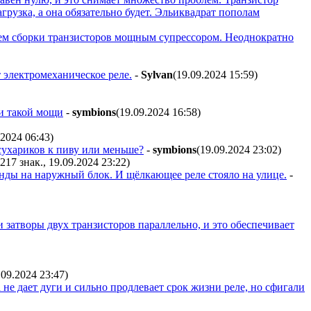
агрузка, а она обязательно будет. Эльиквадрат пополам
м сборки транзисторов мощным супрессором. Неоднократно
т электромеханическое реле.
-
Sylvan
(19.09.2024 15:59
)
ии такой мощи
-
symbions
(19.09.2024 16:58
)
.2024 06:43
)
 сухариков к пиву или меньше?
-
symbions
(19.09.2024 23:02
)
(217 знак., 19.09.2024 23:22
)
анды на наружный блок. И щёлкающее реле стояло на улице.
-
 затворы двух транзисторов параллельно, и это обеспечивает
.09.2024 23:47
)
 не дает дуги и сильно продлевает срок жизни реле, но сфигали