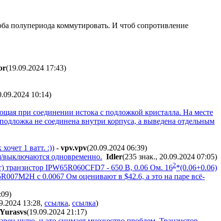
 оба полупериода коммутировать. И чтоб сопротивление
or
(19.09.2024 17:43
)
0.09.2024 10:14
)
ющая при соединении истока с подложкой кристалла. На месте
подложка не соединена внутри корпуса, а выведена отдельным
очет 1 ватт. :))
-
vpv.vpv
(20.09.2024 06:39
)
я/выключаются одновременно.
Idler
(235 знак., 20.09.2024 07:05
)
2
) транзистор IPW65R060CFD7 - 650 В, 0.06 Ом. 16
*(0.06+0.06)
R007M2H с 0.0067 Ом оценивают в $42.6, а это на паре всё-
:09
)
09.2024 13:28
,
ссылка
,
ссылка
)
Yurasvs
(19.09.2024 21:17
)
равен нулю, и это снимает множество проблем. Транзистор