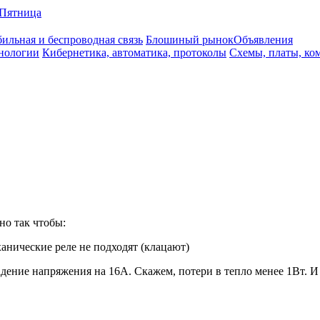
Пятница
ильная и беспроводная связь
Блошиный рынок
Объявления
нологии
Кибернетика, автоматика, протоколы
Схемы, платы, ко
но так чтобы:
ханические реле не подходят (клацают)
ние напряжения на 16А. Скажем, потери в тепло менее 1Вт. И 