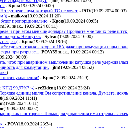
уги страдать мало будут.
-
jlm
(19.09.2024 10:00
)
ть.
-
Kpoк
(19.09.2024 00:00
)
Но тут реле, шум, который ТС не хочет.
-
POV
(19.09.2024 00:03
)
м ))
-
maik-vs
(19.09.2024 11:20
)
будет пропорционально.
-
Kpoк
(19.09.2024 00:05
)
an
(391 знак., 19.09.2024 08:11
)
 реле и при этом меньше доллара? Продайте мне таких реле штук
в продать. Не шутка.
-
Sylvan
(19.09.2024 16:00
)
 негде :-(
-
Kpoк
(19.09.2024 18:16
)
гёт сделать только автор.. и 16А даже при комутации пары вольт
искры при разрыве...
POV
(55 знак., 19.09.2024 00:12
)
.09.2024 00:08
)
ть, чтоб при аварийном выключении катушка реле удерживалась ч
ощность для коммутации.
-
jlm
(19.09.2024 08:52
)
лка
)
ин носит украшения?
-
Kpoк
(18.09.2024 23:29
)
 КПД 99,97%? ;-)
-
reZident
(18.09.2024 23:24
)
е. Порядка единиц миллиОм сопротивление канала. Думаете, дох
98
(19.09.2024 11:41
)
an
(19.09.2024 16:11
)
oк
(19.09.2024 00:02
)
рно, как в оптореле. Только для управления ими отдельная сх
к.
-
POV
(18.09.2024 23:34
)