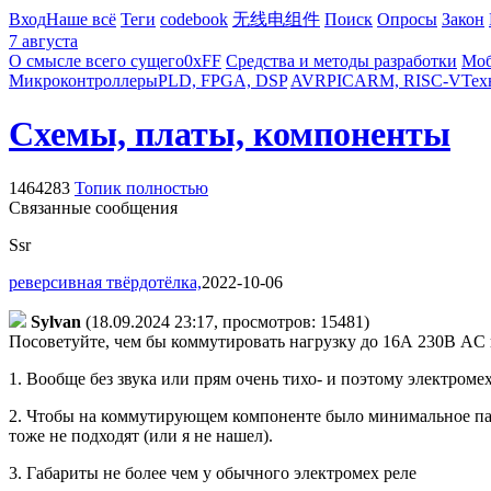
Вход
Наше всё
Теги
codebook
无线电组件
Поиск
Опросы
Закон
7 августа
О смысле всего сущего
0xFF
Средства и методы разработки
Моб
Микроконтроллеры
PLD, FPGA, DSP
AVR
PIC
ARM, RISC-V
Тех
Схемы, платы, компоненты
1464283
Топик полностью
Связанные сообщения
Ssr
реверсивная твёрдотёлка,
2022-10-06
Sylvan
(18.09.2024 23:17, просмотров: 15481)
Посоветуйте, чем бы коммутировать нагрузку до 16А 230В AC 
1. Вообще без звука или прям очень тихо- и поэтому электроме
2. Чтобы на коммутирующем компоненте было минимальное паде
тоже не подходят (или я не нашел).
3. Габариты не более чем у обычного электромех реле