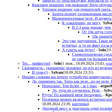
Зависит от типа нагрузки, контакты от д
Красивое решение для пижонов! Надо обдума
Типовое решение для темнителей света. 
Залить релюху силиконовым масло
Малююююсенькое реле. И шуметь 
К сожалению, не могу.
Sylv
В 2-3 раза дороже, чем
От 10к штук гото
10к хранить
Это уже допущения. Такое мо
встречал, и то не факт из-за 
А гореть как будет!
-
Solo
(19
Схемотехнически сдела
не такая уж большая м
Тю..., мифистор!
-
Solo
(1 знак., 18.09.2024 23:43
,
ссы
Скромность - украшение человека, но кто из мужч
В точку!)
-
Sylvan
(18.09.2024 23:31
)
Иными словами вы хотите устройство коммутации с
Да, примерно так. Типа как реле...но не рел
Нереально. Тем более - за 1 бакс
-
argus
Эх, чуда не случилось. Реле.
-
Sylv
Ртуть! По крайней мере бесшумно.
-
Kp
Полевики можно включать встречно-попа
18.09.2024 23:39
,
картинка
)
Диодный мост, в диагональ один полеви