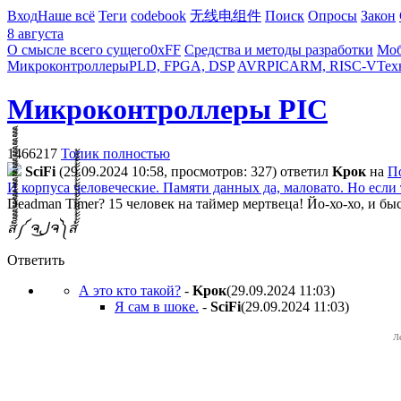
Вход
Наше всё
Теги
codebook
无线电组件
Поиск
Опросы
Закон
8 августа
О смысле всего сущего
0xFF
Средства и методы разработки
Моб
Микроконтроллеры
PLD, FPGA, DSP
AVR
PIC
ARM, RISC-V
Тех
Микроконтроллеры PIC
1466217
Топик полностью
SciFi
(29.09.2024 10:58, просмотров: 327)
ответил
Kpoк
на
П
И корпуса человеческие. Памяти данных да, маловато. Но если 
Deadman Timer? 15 человек на таймер мертвеца! Йо-хо-хо, и б
ส็็็็็็็็็็็็็็็็็็็็็็็็็༼ ຈل͜ຈ༽ส้้้้้้้้้้้้้้้้้้้้้้้
Ответить
А это кто такой?
-
Kpoк
(29.09.2024 11:03
)
Я сам в шоке.
-
SciFi
(29.09.2024 11:03
)
Л