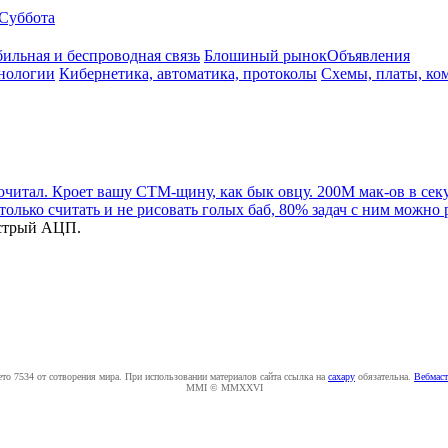
Суббота
ильная и беспроводная связь
Блошиный рынок
Объявления
нологии
Кибернетика, автоматика, протоколы
Схемы, платы, ко
очитал. Кроет вашу СТМ-щину, как бык овцу. 200М мак-ов в се
только считать и не рисовать голых баб, 80% задач с ним можно 
ыстрый АЦП.
ето 7534 от сотворения мира. При использовании материалов сайта ссылка на
caxapу
обязательна.
Вебмаст
MMI © MMXXVI