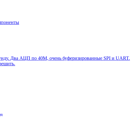
мпоненты
кунду. Два АЦП по 40М, очень буферизированные SPI и UART.
решить.
ер