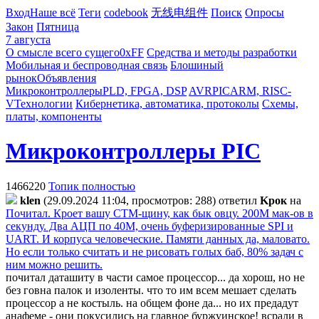
Вход
Наше всё
Теги
codebook
无线电组件
Поиск
Опросы
Закон
Пятница
7 августа
О смысле всего сущего
0xFF
Средства и методы разработки
Мобильная и беспроводная связь
Блошиный
рынок
Объявления
Микроконтроллеры
PLD, FPGA, DSP
AVR
PIC
ARM, RISC-
V
Технологии
Кибернетика, автоматика, протоколы
Схемы,
платы, компоненты
Микроконтроллеры PIC
1466220
Топик полностью
klen
(29.09.2024 11:04, просмотров: 288)
ответил
Kpoк
на
Почитал. Кроет вашу СТМ-щину, как бык овцу. 200М мак-ов в
секунду. Два АЦП по 40М, очень буферизированные SPI и
UART. И корпуса человеческие. Памяти данных да, маловато.
Но если только считать и не рисовать голых баб, 80% задач с
ним можно решить.
почитал даташиту в части самое процессор... да хорош, но не
без говна палок и изоленты. что то им всем мешает сделать
процессор а не костыль. на общем фоне да... но их предадут
анафеме - они покусились на главное буржуинское! всрали в