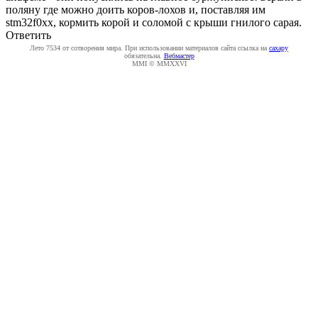
поляну где можно доить коров-лохов и, поставляя им
stm32f0xx, кормить корой и соломой с крыши гнилого сарая.
Ответить
Лето 7534 от сотворения мира. При использовании материалов сайта ссылка на
caxapу
обязательна.
Вебмастер
MMI © MMXXVI