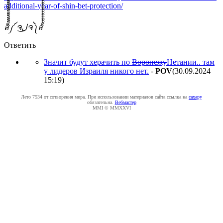
additional-year-of-shin-bet-protection/
ส็็็็็็็็็็็็็็็็็็็็็็็็็༼ ຈل͜ຈ༽ส้้้้้้้้้้้้้้้้้้้้้้้
Ответить
Значит будут херачить по
Воронежу
Нетании.. там
у лидеров Израиля никого нет.
-
POV
(30.09.2024
15:19
)
Лето 7534 от сотворения мира. При использовании материалов сайта ссылка на
caxapу
обязательна.
Вебмастер
MMI © MMXXVI