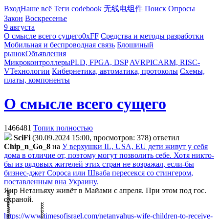
Вход
Наше всё
Теги
codebook
无线电组件
Поиск
Опросы
Закон
Воскресенье
9 августа
О смысле всего сущего
0xFF
Средства и методы разработки
Мобильная и беспроводная связь
Блошиный
рынок
Объявления
Микроконтроллеры
PLD, FPGA, DSP
AVR
PIC
ARM, RISC-
V
Технологии
Кибернетика, автоматика, протоколы
Схемы,
платы, компоненты
О смысле всего сущего
1466481
Топик полностью
SciFi
(30.09.2024 15:00, просмотров: 378)
ответил
Chip_n_Go_8
на
У верхушки IL, USA, EU дети живут у себя
дома в отличие от, поэтому могут позволить себе. Хотя никто-
бы из рядовых жителей этих стран не возражал, если-бы
бизнес-джет Сороса или Шваба пересекся со стингером,
поставленным вна Украину.
Яир Нетаньяху живёт в Майами с апреля. При этом под гос.
охраной.
https://www.timesofisrael.com/netanyahus-wife-children-to-receive-