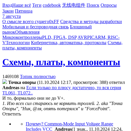
Вход
Наше всё
Теги
codebook
无线电组件
Поиск
Опросы
Закон
Пятница
7 августа
О смысле всего сущего
0xFF
Средства и методы разработки
Мобильная и беспроводная связь
Блошиный
рынок
Объявления
Микроконтроллеры
PLD, FPGA, DSP
AVR
PIC
ARM, RISC-
V
Технологии
Кибернетика, автоматика, протоколы
Схемы,
платы, компоненты
Схемы, платы, компоненты
1469108
Топик полностью
Toчкa oпopы
(11.10.2024 12:17, просмотров: 388)
ответил
Andreas
на
Если только по плюсу достаточно, то вся серия
TL061, TL072..
И то, формально они не до V+.
1. Изо всех сил стараюсь не кормить троллей. 2. aka "Точка
Опоры", "Ник, @ля, опять потерялся" и "ForcePoint".
Ответить
Почему? Common-Mode Input Voltage Range
Includes VCC
Andreas
(1 знак., 11.10.2024 12:24
,