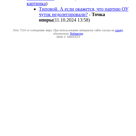
картинка
)
Типовой. А если окажется, что партию ОУ
чуток недолегировали?
-
Toчкa
oпopы
(11.10.2024 13:58
)
Лето 7534 от сотворения мира. При использовании материалов сайта ссылка на
caxapу
обязательна.
Вебмастер
MMI © MMXXVI