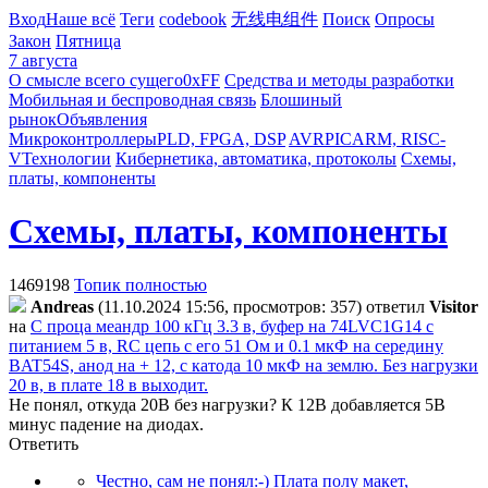
Вход
Наше всё
Теги
codebook
无线电组件
Поиск
Опросы
Закон
Пятница
7 августа
О смысле всего сущего
0xFF
Средства и методы разработки
Мобильная и беспроводная связь
Блошиный
рынок
Объявления
Микроконтроллеры
PLD, FPGA, DSP
AVR
PIC
ARM, RISC-
V
Технологии
Кибернетика, автоматика, протоколы
Схемы,
платы, компоненты
Схемы, платы, компоненты
1469198
Топик полностью
Andreas
(11.10.2024 15:56, просмотров: 357)
ответил
Visitor
на
С проца меандр 100 кГц 3.3 в, буфер на 74LVC1G14 с
питанием 5 в, RC цепь с его 51 Ом и 0.1 мкФ на середину
BAT54S, анод на + 12, с катода 10 мкФ на землю. Без нагрузки
20 в, в плате 18 в выходит.
Не понял, откуда 20В без нагрузки? К 12В добавляется 5В
минус падение на диодах.
Ответить
Честно, сам не понял:-) Плата полу макет,