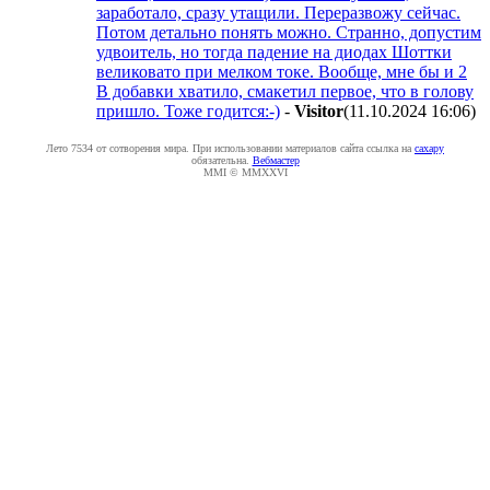
заработало, сразу утащили. Переразвожу сейчас.
Потом детально понять можно. Странно, допустим
удвоитель, но тогда падение на диодах Шоттки
великовато при мелком токе. Вообще, мне бы и 2
В добавки хватило, смакетил первое, что в голову
пришло. Тоже годится:-)
-
Visitor
(11.10.2024 16:06
)
Лето 7534 от сотворения мира. При использовании материалов сайта ссылка на
caxapу
обязательна.
Вебмастер
MMI © MMXXVI