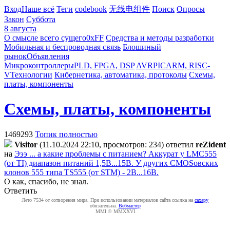
Вход
Наше всё
Теги
codebook
无线电组件
Поиск
Опросы
Закон
Суббота
8 августа
О смысле всего сущего
0xFF
Средства и методы разработки
Мобильная и беспроводная связь
Блошиный
рынок
Объявления
Микроконтроллеры
PLD, FPGA, DSP
AVR
PIC
ARM, RISC-
V
Технологии
Кибернетика, автоматика, протоколы
Схемы,
платы, компоненты
Схемы, платы, компоненты
1469293
Топик полностью
Visitor
(11.10.2024 22:10, просмотров: 234)
ответил
reZident
на
Эээ ... а какие проблемы с питанием? Аккурат у LMC555
(от TI) диапазон питаний 1,5В...15В. У других CMOSовских
клонов 555 типа TS555 (от STM) - 2В...16В.
О как, спасибо, не знал.
Ответить
Лето 7534 от сотворения мира. При использовании материалов сайта ссылка на
caxapу
обязательна.
Вебмастер
MMI © MMXXVI