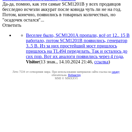
Да-да, помню, как эти самые SCM1201B у всех продавцов
бесследно исчезли аккурат после ковида чуть ли не на год.
Потом, конечно, появились в товарных количествах, но
"осадочек остался"...
Ответить
Веселее было, SCM1201A пропали, всё от 12.. 15 В
работало, потом SCM1201B появились, генератор
3..5 В. Из за них простейший мост пришлось
пришлось на TL494 переделать. Так и осталось до
сих пор. Вот их аналоги появились через 4 года,
Visitor
(13 знак., 14.10.2024 21:46
,
ссылка
)
Лето 7534 от сотворения мира. При использовании материалов сайта ссылка на
caxapу
обязательна.
Вебмастер
MMI © MMXXVI