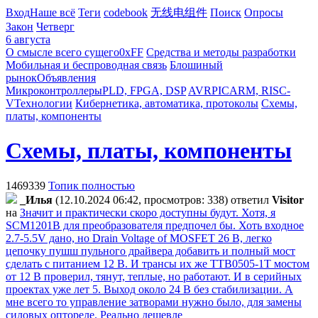
Вход
Наше всё
Теги
codebook
无线电组件
Поиск
Опросы
Закон
Четверг
6 августа
О смысле всего сущего
0xFF
Средства и методы разработки
Мобильная и беспроводная связь
Блошиный
рынок
Объявления
Микроконтроллеры
PLD, FPGA, DSP
AVR
PIC
ARM, RISC-
V
Технологии
Кибернетика, автоматика, протоколы
Схемы,
платы, компоненты
Схемы, платы, компоненты
1469339
Топик полностью
_Илья
(12.10.2024 06:42, просмотров: 338)
ответил
Visitor
на
Значит и практически скоро доступны будут. Хотя, я
SCM1201B для преобразователя предпочел бы. Хоть входное
2.7-5.5V дано, но Drain Voltage of MOSFET 26 В, легко
цепочку пушш пульного драйвера добавить и полный мост
сделать с питанием 12 В. И трансы их же TTB0505-1T мостом
от 12 В проверил, тянут, теплые, но работают. И в серийных
проектах уже лет 5. Выход около 24 В без стабилизации. А
мне всего то управление затворами нужно было, для замены
силовых оптореле. Реально дешевле