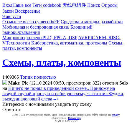
Вход
Наше всё
Теги
codebook
无线电组件
Поиск
Опросы
Закон
Воскресенье
9 августа
О смысле всего сущего
0xFF
Средства и методы разработки
Мобильная и беспроводная связь
Блошиный
рынок
Объявления
Микроконтроллеры
PLD, FPGA, DSP
AVR
PIC
ARM, RISC-
V
Технологии
Кибернетика, автоматика, протоколы
Схемы,
платы, компоненты
Схемы, платы, компоненты
1469365
Топик полностью
Make_Pic
(12.10.2024 09:50, просмотров: 322)
ответил
Solo
на
Ничего не понял в приведенной схеме.. Приложу на
всяуий случай простую и рабочую схему, частотник Фуджи,
выход аналоговый слева -->
Интересно с номиналами увидеть эту схему
Ответить
Лето 7534 от сотворения мира. При использовании материалов сайта ссылка на
caxapу
обязательна.
Вебмастер
MMI © MMXXVI