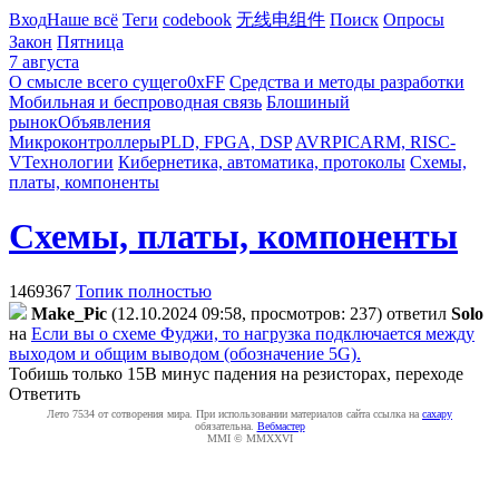
Вход
Наше всё
Теги
codebook
无线电组件
Поиск
Опросы
Закон
Пятница
7 августа
О смысле всего сущего
0xFF
Средства и методы разработки
Мобильная и беспроводная связь
Блошиный
рынок
Объявления
Микроконтроллеры
PLD, FPGA, DSP
AVR
PIC
ARM, RISC-
V
Технологии
Кибернетика, автоматика, протоколы
Схемы,
платы, компоненты
Схемы, платы, компоненты
1469367
Топик полностью
Make_Pic
(12.10.2024 09:58, просмотров: 237)
ответил
Solo
на
Если вы о схеме Фуджи, то нагрузка подключается между
выходом и общим выводом (обозначение 5G).
Тобишь только 15В минус падения на резисторах, переходе
Ответить
Лето 7534 от сотворения мира. При использовании материалов сайта ссылка на
caxapу
обязательна.
Вебмастер
MMI © MMXXVI