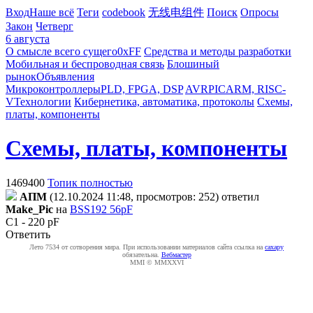
Вход
Наше всё
Теги
codebook
无线电组件
Поиск
Опросы
Закон
Четверг
6 августа
О смысле всего сущего
0xFF
Средства и методы разработки
Мобильная и беспроводная связь
Блошиный
рынок
Объявления
Микроконтроллеры
PLD, FPGA, DSP
AVR
PIC
ARM, RISC-
V
Технологии
Кибернетика, автоматика, протоколы
Схемы,
платы, компоненты
Схемы, платы, компоненты
1469400
Топик полностью
AПM
(12.10.2024 11:48, просмотров: 252)
ответил
Make_Pic
на
BSS192 56pF
C1 - 220 pF
Ответить
Лето 7534 от сотворения мира. При использовании материалов сайта ссылка на
caxapу
обязательна.
Вебмастер
MMI © MMXXVI