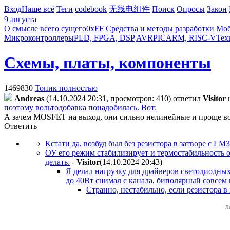
Вход
Наше всё
Теги
codebook
无线电组件
Поиск
Опросы
Закон
9 августа
О смысле всего сущего
0xFF
Средства и методы разработки
Моб
Микроконтроллеры
PLD, FPGA, DSP
AVR
PIC
ARM, RISC-V
Тех
Схемы, платы, компоненты
1469830
Топик полностью
Andreas
(14.10.2024 20:31, просмотров: 410)
ответил
Visitor
поэтому вольтодобавка понадобилась. Вот:
А зачем MOSFET на выход, они сильно нелинейные и проще воз
Ответить
Кстати да, возбуд был без резистора в затворе с LM3
ОУ его режим стабилизирует и термостабильность о
делать.
-
Visitor
(14.10.2024 20:43
)
Я делал нагрузку для драйверов светодиодных
до 40Вт снимал с канала, биполярный совсем 
Странно, нестабильно, если резистора в 
Л