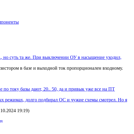
мпоненты
А, но суть та же. При выключении ОУ в насыщение уходил,
зистором в базе и выходной ток пропорционален входному.
по току базы дают, 20.. 50, да и привык уже все на ПТ
ных режимах, долго подбирал ОС и чужие схемы смотрел. Но я
.10.2024 19:19
)
ер