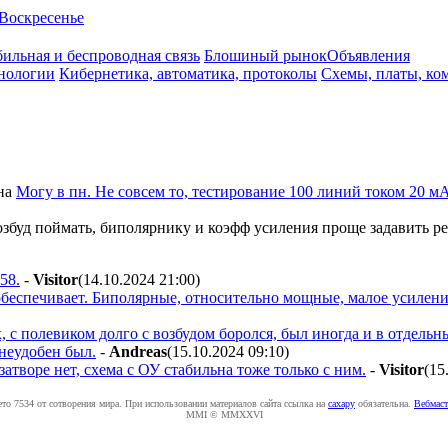
Воскресенье
ильная и беспроводная связь
Блошиный рынок
Объявления
нологии
Кибернетика, автоматика, протоколы
Схемы, платы, ко
на
Могу в пн. Не совсем то, тестирование 100 линий током 20 м
буд поймать, биполярнику и коэфф усиления проще задавить ре
58.
-
Visitor
(14.10.2024 21:00
)
беспечивает. Биполярные, относительно мощные, малое усиление 
, с полевиком долго с возбудом боролся, был иногда и в отдель
неудобен был.
-
Andreas
(15.10.2024 09:10
)
затворе нет, схема с ОУ стабильна тоже только с ним.
-
Visitor
(15
ето 7534 от сотворения мира. При использовании материалов сайта ссылка на
caxapу
обязательна.
Вебмаст
MMI © MMXXVI