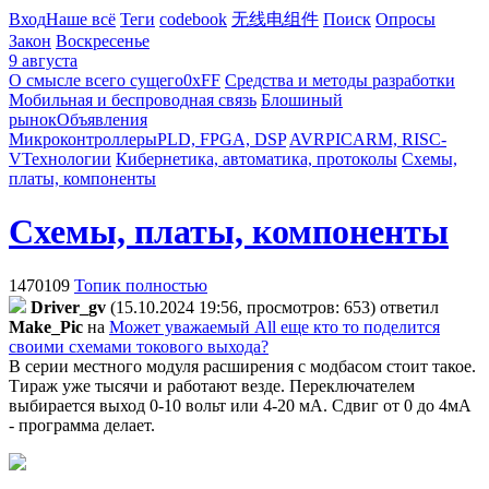
Вход
Наше всё
Теги
codebook
无线电组件
Поиск
Опросы
Закон
Воскресенье
9 августа
О смысле всего сущего
0xFF
Средства и методы разработки
Мобильная и беспроводная связь
Блошиный
рынок
Объявления
Микроконтроллеры
PLD, FPGA, DSP
AVR
PIC
ARM, RISC-
V
Технологии
Кибернетика, автоматика, протоколы
Схемы,
платы, компоненты
Схемы, платы, компоненты
1470109
Топик полностью
Driver_gv
(15.10.2024 19:56, просмотров: 653)
ответил
Make_Pic
на
Может уважаемый All еще кто то поделится
своими схемами токового выхода?
В серии местного модуля расширения с модбасом стоит такое.
Тираж уже тысячи и работают везде. Переключателем
выбирается выход 0-10 вольт или 4-20 мА. Сдвиг от 0 до 4мА
- программа делает.