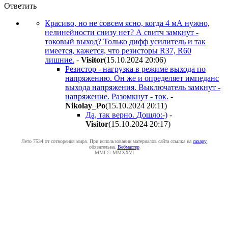
Ответить
Красиво, но не совсем ясно, когда 4 мА нужно,
нелинейности снизу нет? А свитч замкнут -
токовый выход? Только дифф усилитель и так
имеется, кажется, что резисторы R37, R60
лишние.
-
Visitor
(15.10.2024 20:06
)
Резистор - нагрузка в режиме выхода по
напряжению. Он же и определяет импеданс
выхода напряжения. Выключатель замкнут -
напряжение. Разомкнут - ток.
-
Nikolay_Po
(15.10.2024 20:11
)
Да, так верно. Дошло:-)
-
Visitor
(15.10.2024 20:17
)
Лето 7534 от сотворения мира. При использовании материалов сайта ссылка на
caxapу
обязательна.
Вебмастер
MMI © MMXXVI