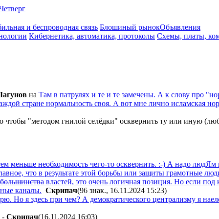
Четверг
ильная и беспроводная связь
Блошиный рынок
Объявления
нологии
Кибернетика, автоматика, протоколы
Схемы, платы, ко
Лaгyнoв
на
Там в патрулях и те и те замечены. А к слову про "н
аждой стране нормальность своя. А вот мне лично исламская нор
о чтобы "методом гнилой селёдки" осквернить ту или иную (любу
ем меньше необходимость чего-то осквернить. :-) А надо людЯм 
лавное, что в результате этой борьбы или защиты грамотные люд
большинства
властей, это очень логичная позиция. Но если под
ьные каналы.
Cкpипaч
(96 знак., 16.11.2024 15:23
)
ю. Но я здесь при чем? А демократического централизму я наелс
-
Cкpипaч
(16.11.2024 16:03
)