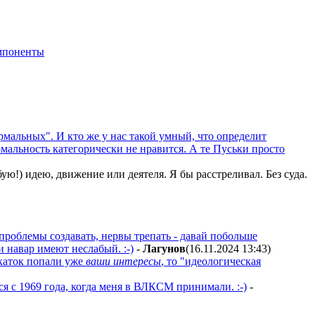
мпоненты
ормальных". И кто же у нас такой умный, что определит
мальность категорически не нравится. А те Пуськи просто
ю!) идею, движение или деятеля. Я бы расстреливал. Без суда.
проблемы создавать, нервы трепать - давай побольше
и навар имеют неслабый. :-)
-
Лaгyнoв
(16.11.2024 13:43
)
 каток попали уже
ваши интересы
, то "идеологическая
я с 1969 года, когда меня в ВЛКСМ принимали. :-)
-