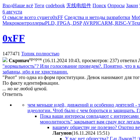
Вход
Наше всё
Теги
codebook
无线电组件
Поиск
Опросы
Закон
6 августа
О смысле всего сущего
0xFF
Средства и методы разработки
Моб
Микроконтроллеры
PLD, FPGA, DSP
AVR
PIC
ARM, RISC-V
Тех
0xFF
1477471
Топик полностью
пророк
Cкpипaч
(16.11.2024 10:43, просмотров: 237)
ответил
"нормальность"? Или голосование проведем?. Понятно, что в к
забавны, ибо я не христианин.
"Риот" это одна из форм проституции. Девок нанимают для тог
По факту идентификации.
... но не любой ценой.
Ответить
чем меньше идей, дивжений и особенно деятелей - т
идеологии. Чтоб было с чем бороться и защищать. Г
Пока ваши интересы совпадают с интересами
монолитность" закрывает вам сразу все легал
вашему обществу не полезно? Охотно вер
Лaгyнoв
(16.11.2024 15:51
)
У вас нет общества? Г-н Лыков?! :)