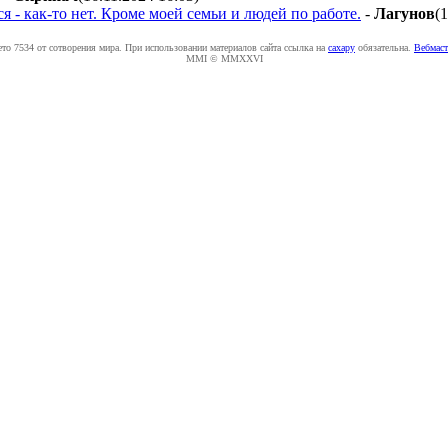
я - как-то нет. Кроме моей семьи и людей по работе.
-
Лaгyнoв
(
ето 7534 от сотворения мира. При использовании материалов сайта ссылка на
caxapу
обязательна.
Вебмаст
MMI © MMXXVI