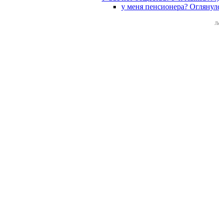
у меня пенсионера? Оглянулс
Л