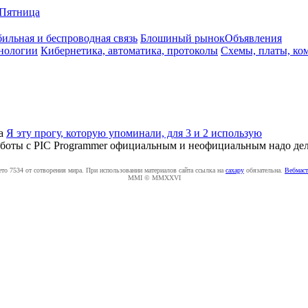
Пятница
ильная и беспроводная связь
Блошиный рынок
Объявления
нологии
Кибернетика, автоматика, протоколы
Схемы, платы, ко
а
Я эту прогу, которую упоминали, для 3 и 2 использую
работы с PIC Programmer официальным и неофициальным надо дела
ето 7534 от сотворения мира. При использовании материалов сайта ссылка на
caxapу
обязательна.
Вебмаст
MMI © MMXXVI