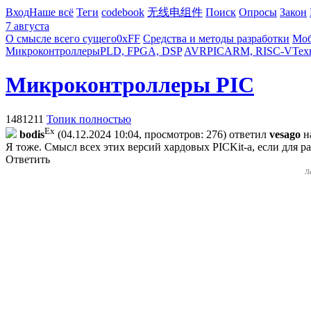
Вход
Наше всё
Теги
codebook
无线电组件
Поиск
Опросы
Закон
7 августа
О смысле всего сущего
0xFF
Средства и методы разработки
Моб
Микроконтроллеры
PLD, FPGA, DSP
AVR
PIC
ARM, RISC-V
Тех
Микроконтроллеры PIC
1481211
Топик полностью
Ex
bodis
(04.12.2024 10:04, просмотров: 276)
ответил
vesago
н
Я тоже. Смысл всех этих версий хaрдовых PICKit-а, если для 
Ответить
Л