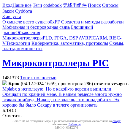
Вход
Наше всё
Теги
codebook
无线电组件
Поиск
Опросы
Закон
Суббота
8 августа
О смысле всего сущего
0xFF
Средства и методы разработки
Мобильная и беспроводная связь
Блошиный
рынок
Объявления
Микроконтроллеры
PLD, FPGA, DSP
AVR
PIC
ARM, RISC-
V
Технологии
Кибернетика, автоматика, протоколы
Схемы,
платы, компоненты
Микроконтроллеры PIC
1481373
Топик полностью
Kpoк
(04.12.2024 16:59, просмотров: 286)
ответил
vesago
на
Mplabx я использую. Но с какой-то версии выпилили.
Обещали по крайней мере. В нашем ремесле много нужно
всяких приблуд. Никогда не знаешь, что понадобится. Эх,
хорошо бы было Сахару в телеге организовать.
БЛЯ!!!
Ответить
Лето 7534 от сотворения мира. При использовании материалов сайта ссылка на
caxapу
обязательна.
Вебмастер
MMI © MMXXVI