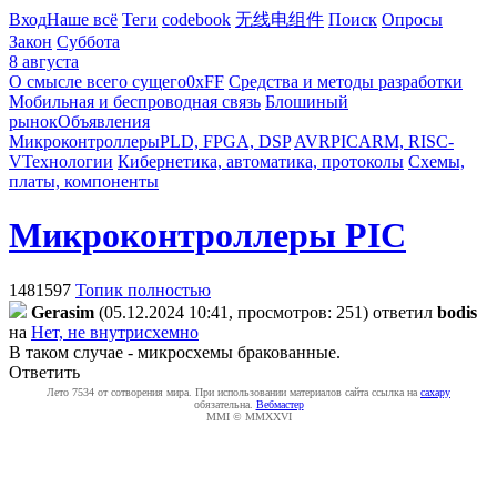
Вход
Наше всё
Теги
codebook
无线电组件
Поиск
Опросы
Закон
Суббота
8 августа
О смысле всего сущего
0xFF
Средства и методы разработки
Мобильная и беспроводная связь
Блошиный
рынок
Объявления
Микроконтроллеры
PLD, FPGA, DSP
AVR
PIC
ARM, RISC-
V
Технологии
Кибернетика, автоматика, протоколы
Схемы,
платы, компоненты
Микроконтроллеры PIC
1481597
Топик полностью
Gerasim
(05.12.2024 10:41, просмотров: 251)
ответил
bodis
на
Нет, не внутрисхемно
В таком случае - микросхемы бракованные.
Ответить
Лето 7534 от сотворения мира. При использовании материалов сайта ссылка на
caxapу
обязательна.
Вебмастер
MMI © MMXXVI