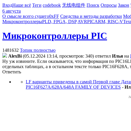
Вход
Наше всё
Теги
codebook
无线电组件
Поиск
Опросы
Закон
6 августа
О смысле всего сущего
0xFF
Средства и методы разработки
Моб
Микроконтроллеры
PLD, FPGA, DSP
AVR
PIC
ARM, RISC-V
Тех
Микроконтроллеры PIC
1481632
Топик полностью
AlexBi
(05.12.2024 13:14, просмотров: 340)
ответил
Илья
на
Ну уж извините. Если оказывается, что информация по PIC16L
отдельных таблицах, а в остальном тексте только PIC16F628A,
Ответить
LF варианты приведены в самой Первой главе Дата
PIC16F627A/628A/648A FAMILY OF DEVICES
-
Ил
Л