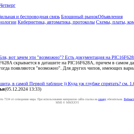
Четверг
ильная и беспроводная связь
Блошиный рынок
Объявления
нологии
Кибернетика, автоматика, протоколы
Схемы, платы, ко
Бля, вот зачем эти "возможно"? Есть документация на PIC16F628A.
F628A скрывается в даташите на PIC16F628A, причем в самом д
 тогда появляются "возможно". Для других чипов, имеющих вариа
шита, в самой Первой таблице )) Куда уж глубже спрятать? с
ья
(05.12.2024 13:33
)
ето 7534 от сотворения мира. При использовании материалов сайта ссылка на
caxapу
обязательна.
Вебмаст
MMI © MMXXVI