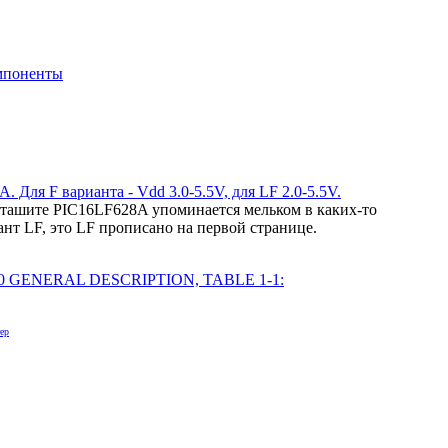
мпоненты
 Для F варианта - Vdd 3.0-5.5V, для LF 2.0-5.5V.
аташите PIC16LF628A упоминается мельком в каких-то
нт LF, это LF прописано на первой странице.
м. 1.0 GENERAL DESCRIPTION, TABLE 1-1:
ер