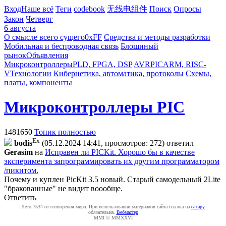
Вход
Наше всё
Теги
codebook
无线电组件
Поиск
Опросы
Закон
Четверг
6 августа
О смысле всего сущего
0xFF
Средства и методы разработки
Мобильная и беспроводная связь
Блошиный
рынок
Объявления
Микроконтроллеры
PLD, FPGA, DSP
AVR
PIC
ARM, RISC-
V
Технологии
Кибернетика, автоматика, протоколы
Схемы,
платы, компоненты
Микроконтроллеры PIC
1481650
Топик полностью
Ex
bodis
(05.12.2024 14:41, просмотров: 272)
ответил
Gerasim
на
Исправен ли PICKit. Хорошо бы в качестве
эксперимента запрограммировать их другим программатором
/пикитом.
Почему и куплен PicKit 3.5 новый. Старый самодельный 2Lite
"бракованные" не видит воообще.
Ответить
Лето 7534 от сотворения мира. При использовании материалов сайта ссылка на
caxapу
обязательна.
Вебмастер
MMI © MMXXVI