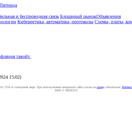
Пятница
ильная и беспроводная связь
Блошиный рынок
Объявления
нологии
Кибернетика, автоматика, протоколы
Схемы, платы, ко
фляция тавойт.
2024 15:02
)
ето 7534 от сотворения мира. При использовании материалов сайта ссылка на
caxapу
обязательна.
Вебмаст
MMI © MMXXVI