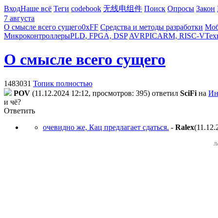
Вход
Наше всё
Теги
codebook
无线电组件
Поиск
Опросы
Закон
7 августа
О смысле всего сущего
0xFF
Средства и методы разработки
Моб
Микроконтроллеры
PLD, FPGA, DSP
AVR
PIC
ARM, RISC-V
Тех
О смысле всего сущего
1483031
Топик полностью
POV
(11.12.2024 12:12, просмотров: 395)
ответил
SciFi
на
Ин
и чё?
Ответить
очевидно же, Кац предлагает сдаться.
-
Ralex
(11.12.
Л