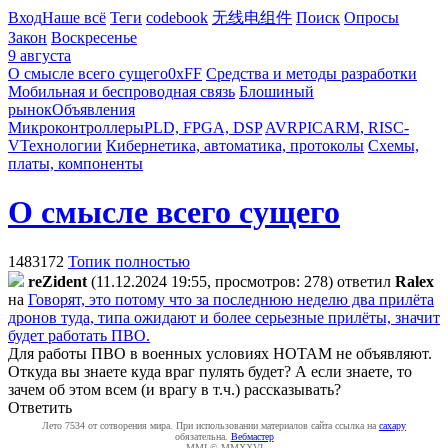
Вход
Наше всё
Теги
codebook
无线电组件
Поиск
Опросы
Закон
Воскресенье
9 августа
О смысле всего сущего
0xFF
Средства и методы разработки
Мобильная и беспроводная связь
Блошиный
рынок
Объявления
Микроконтроллеры
PLD, FPGA, DSP
AVR
PIC
ARM, RISC-
V
Технологии
Кибернетика, автоматика, протоколы
Схемы,
платы, компоненты
О смысле всего сущего
1483172
Топик полностью
reZident
(11.12.2024 19:55, просмотров: 278)
ответил
Ralex
на
Говорят, это потому что за последнюю неделю два прилёта
дронов туда, типа ожидают и более серьезные прилёты, значит
будет работать ПВО.
Для работы ПВО в военных условиях НОТАМ не объявляют.
Откуда вы знаете куда враг пулять будет? А если знаете, то
зачем об этом всем (и врагу в т.ч.) рассказывать?
Ответить
Лето 7534 от сотворения мира. При использовании материалов сайта ссылка на
caxapу
обязательна.
Вебмастер
MMI © MMXXVI