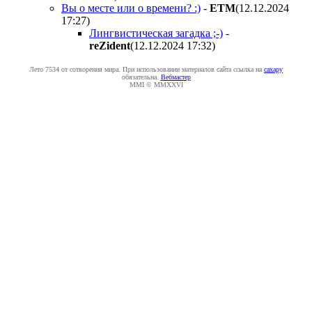
Вы о месте или о времени? :)
-
ETM
(12.12.2024
17:27
)
Лингвистическая загадка ;-)
-
reZident
(12.12.2024 17:32
)
Лето 7534 от сотворения мира. При использовании материалов сайта ссылка на
caxapу
обязательна.
Вебмастер
MMI © MMXXVI