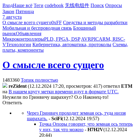
Вход
Наше всё
Теги
codebook
无线电组件
Поиск
Опросы
Закон
Пятница
7 августа
О смысле всего сущего
0xFF
Средства и методы разработки
Мобильная и беспроводная связь
Блошиный
рынок
Объявления
Микроконтроллеры
PLD, FPGA, DSP
AVR
PIC
ARM, RISC-
V
Технологии
Кибернетика, автоматика, протоколы
Схемы,
платы, компоненты
О смысле всего сущего
1483360
Топик полностью
reZident
(12.12.2024 17:20, просмотров: 417)
ответил
ETM
на
В нашем кругу метки времени идут в формате UTC.
Неужели по Гринвичу шарахнут? О.о Наконец-то!
Ответить
Через Гринвич проходит земная ось, туда низзя
шарахать.
-
SciFi
(12.12.2024 19:57
)
Точка Опоры говорит, что земная ось теперь
у них, так что можно
-
H7H2V
(12.12.2024
20:44
)