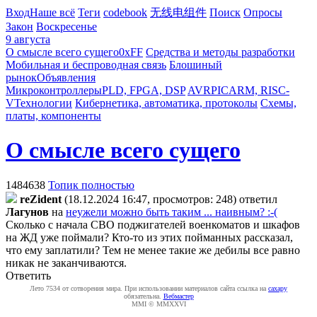
Вход
Наше всё
Теги
codebook
无线电组件
Поиск
Опросы
Закон
Воскресенье
9 августа
О смысле всего сущего
0xFF
Средства и методы разработки
Мобильная и беспроводная связь
Блошиный
рынок
Объявления
Микроконтроллеры
PLD, FPGA, DSP
AVR
PIC
ARM, RISC-
V
Технологии
Кибернетика, автоматика, протоколы
Схемы,
платы, компоненты
О смысле всего сущего
1484638
Топик полностью
reZident
(18.12.2024 16:47, просмотров: 248)
ответил
Лaгyнoв
на
неужели можно быть таким ... наивным? :-(
Сколько с начала СВО поджигателей военкоматов и шкафов
на ЖД уже поймали? Кто-то из этих пойманных рассказал,
что ему заплатили? Тем не менее такие же дебилы все равно
никак не заканчиваются.
Ответить
Лето 7534 от сотворения мира. При использовании материалов сайта ссылка на
caxapу
обязательна.
Вебмастер
MMI © MMXXVI