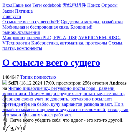
Вход
Наше всё
Теги
codebook
无线电组件
Поиск
Опросы
Закон
Пятница
7 августа
О смысле всего сущего
0xFF
Средства и методы разработки
Мобильная и беспроводная связь
Блошиный
рынок
Объявления
Микроконтроллеры
PLD, FPGA, DSP
AVR
PIC
ARM, RISC-
V
Технологии
Кибернетика, автоматика, протоколы
Схемы,
платы, компоненты
О смысле всего сущего
1484647
Топик полностью
SciFi
(18.12.2024 17:00, просмотров: 256)
ответил
Andreas
на
Читаю пикабушечку, регулярно посты горя - развели
мошенники. Причем люди средних лет, опытные, все знают,
стариков своих учат не доверять, регулярно посылают
претендентов на бабло, кучу вариантов развода знают. Но в
какой-то момент щщщелк и ведутся на несложный развод, так
что закон больших чисел работает.
+1. Легче всего убедить себя, что идиот - это кто-то другой.
ส็็็็็็็็็็็็็็็็็็็็็็็็็༼ ຈل͜ຈ༽ส้้้้้้้้้้้้้้้้้้้้้้้