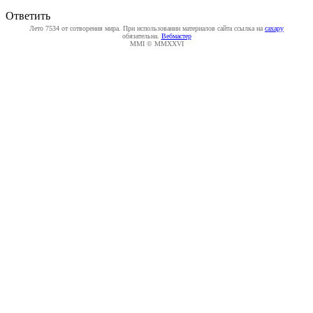
Ответить
Лето 7534 от сотворения мира. При использовании материалов сайта ссылка на
caxapу
обязательна.
Вебмастер
MMI © MMXXVI