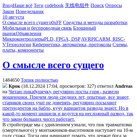
Вход
Наше всё
Теги
codebook
无线电组件
Поиск
Опросы
Закон
Понедельник
10 августа
О смысле всего сущего
0xFF
Средства и методы разработки
Мобильная и беспроводная связь
Блошиный
рынок
Объявления
Микроконтроллеры
PLD, FPGA, DSP
AVR
PIC
ARM, RISC-
V
Технологии
Кибернетика, автоматика, протоколы
Схемы,
платы, компоненты
О смысле всего сущего
1484650
Топик полностью
Kpoк
(18.12.2024 17:04, просмотров: 327)
ответил
Andreas
на
Читаю пикабушечку, регулярно посты горя - развели
мошенники. Причем люди средних лет, опытные, все знают,
стариков своих учат не доверять, регулярно посылают
претендентов на бабло, кучу вариантов развода знают. Но в
какой-то момент щщщелк и ведутся на несложный развод, так
что закон больших чисел работает.
В стройотряде мы с удивлением узнали, что пик травматизма
(смертельного) у монтажников-высотников наступает на 10-м
году стажа. Тогда они начинают думать, что держат бога за