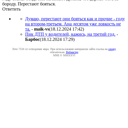
бороду. Перестают бояться.
Ответить
Думаю, перестают они бояться как и прочие - году
на втором-третьем. Ана десятом уже ловкость не
та.
-
maik-vs
(18.12.2024 17:42
)
Пик ДТП у водителей, кажись, на третий год.
-
Бapбoc
(18.12.2024 17:29
)
Лето 7534 от сотворения мира. При использовании материалов сайта ссылка на
caxapу
обязательна.
Вебмастер
MMI © MMXXVI