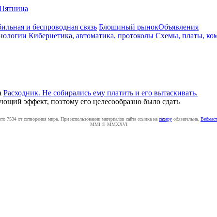
Пятница
ильная и беспроводная связь
Блошиный рынок
Объявления
нологии
Кибернетика, автоматика, протоколы
Схемы, платы, ко
а
Расходник. Не собирались ему платить и его вытаскивать.
ующий эффект, поэтому его целесообразно было сдать
ето 7534 от сотворения мира. При использовании материалов сайта ссылка на
caxapу
обязательна.
Вебмаст
MMI © MMXXVI