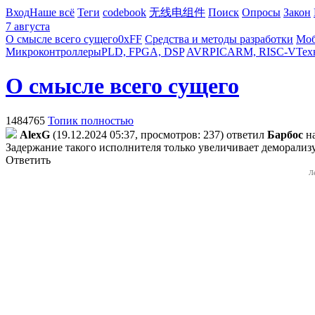
Вход
Наше всё
Теги
codebook
无线电组件
Поиск
Опросы
Закон
7 августа
О смысле всего сущего
0xFF
Средства и методы разработки
Моб
Микроконтроллеры
PLD, FPGA, DSP
AVR
PIC
ARM, RISC-V
Тех
О смысле всего сущего
1484765
Топик полностью
AlexG
(19.12.2024 05:37, просмотров: 237)
ответил
Бapбoc
н
Задержание такого исполнителя только увеличивает деморализ
Ответить
Л